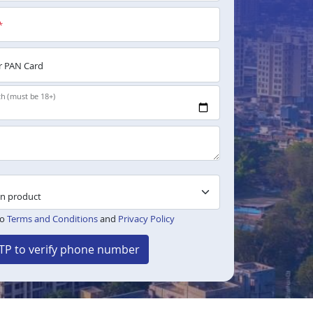
*
 PAN Card
th (must be 18+)
to
Terms and Conditions
and
Privacy Policy
TP to verify phone number