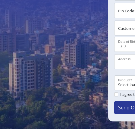
Pin Code
Customer
Date of Bir
Address
Product
*
I agree 
Send O