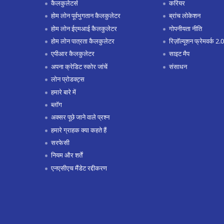
कैलकुलेटर्स
करियर
होम लोन पूर्वभुगतान कैलकुलेटर
ब्रांच लोकेशन
होम लोन ईएमआई कैलकुलेटर
गोपनीयता नीति
होम लोन पात्रता कैलकुलेटर
रिज़ॉल्यूशन फ्रेमवर्क 2.0
एपीआर कैलकुलेटर
साइट मैप
अपना क्रेडिट स्कोर जांचें
संसाधन
लोन प्रोडक्ट्स
हमारे बारे में
ब्लॉग
अक्सर पूछे जाने वाले प्रश्न
हमारे ग्राहक क्या कहते हैं
सरफेसी
नियम और शर्तें
एनएसीएच मैंडेट रद्दीकरण