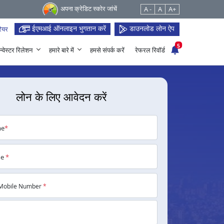
अपना क्रेडिट स्कोर जांचें
A -
A
A+
ईएमआई ऑनलाइन भुगतान करें
डाउनलोड लोन ऐप
ियर
5
न्वेस्टर रिलेशन
हमारे बारे में
हमसे संपर्क करें
रेफरल रिवॉर्ड
लोन के लिए आवेदन करें
me
*
me
*
Mobile Number
*