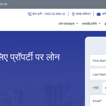
28128
टोल फ्री : 1800-20-888-20
शाखा लोकेटर
कर
लोन प्रोडक्ट्स
एम्पलॉई कॉर्नर
इ
िए प्रॉपर्टी पर लोन
First Na
Last Na
+91
Email
*