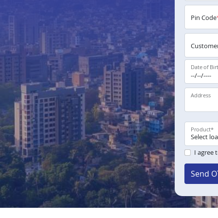
Pin Code
Customer
Date of Bir
Address
Product
*
I agree 
Send O