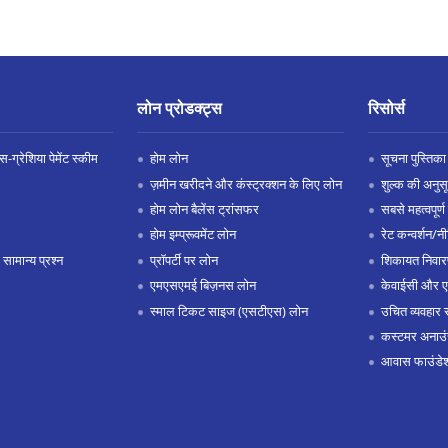
लोन प्रोडक्ट्स
रिसोर्स
-ग्रेशिया पेमेंट स्कीम
होम लोन
सूचना पुस्तिका
ज़मीन खरीदने और कंस्ट्रक्शन के लिए लोन
शुल्क की अनुस
होम लोन बैलेंस ट्रांसफर
सबसे महत्वपूर्ण 
होम इम्प्रूवमेंट लोन
रेट कन्वर्शन/न
 सामान्य प्रश्न
प्रॉपर्टी पर लोन
शिकायत निवार
एमएसएमई बिज़नस लोन
केवाईसी और 
स्माल टिकट साइज (एसटीएस) लोन
उचित व्यवहार 
कस्टमर अनाउं
आवास फाउंडे