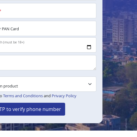
*
 PAN Card
th (must be 18+)
to
Terms and Conditions
and
Privacy Policy
TP to verify phone number