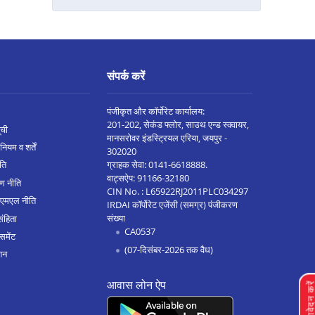
नागपुर बेसा रोड मे बैलेंस ट्रांसफर
यवतमाळ मे बैलेंस ट्रांसफर
टिटवाला मे बैलेंस ट्रांसफर
संपर्क करें
वर्धा मे बैलेंस ट्रांसफर
पिंपरी मे बैलेंस ट्रांसफर
पंजीकृत और कॉर्पोरेट कार्यालय:
201-202, सेकंड फ्लोर, साउथ एन्ड स्क्वायर,
ूची
चंद्रपुर मे बैलेंस ट्रांसफर
मानसरोवर इंडस्ट्रियल एरिया, जयपुर -
नियम व शर्तें
302020
सोलापूर मे बैलेंस ट्रांसफर
ग्राहक सेवा:
0141-6618888
.
ीति
वाट्सऐप:
91166-32180
ण नीति
हिंजेवाड़ी वाकड़ मे बैलेंस ट्रांसफर
CIN No. : L65922RJ2011PLC034297
एएमएल नीति
IRDAI कॉर्पोरेट एजेंसी (समग्र) पंजीकरण
वाघोली मे बैलेंस ट्रांसफर
संख्या
संहिता
CA0537
विरार मे बैलेंस ट्रांसफर
समेंट
(07-दिसंबर-2026 तक वैध)
शन
वसई मे बैलेंस ट्रांसफर
आवास लोन ऐप
ठाणे मे बैलेंस ट्रांसफर
लोन आवेदन क
श्रीरामपुर मे बैलेंस ट्रांसफर