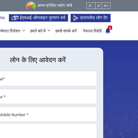
अपना क्रेडिट स्कोर जांचें
A -
A
A+
ईएमआई ऑनलाइन भुगतान करें
डाउनलोड लोन ऐप
ियर
5
न्वेस्टर रिलेशन
हमारे बारे में
हमसे संपर्क करें
रेफरल रिवॉर्ड
लोन के लिए आवेदन करें
me
*
me
*
Mobile Number
*