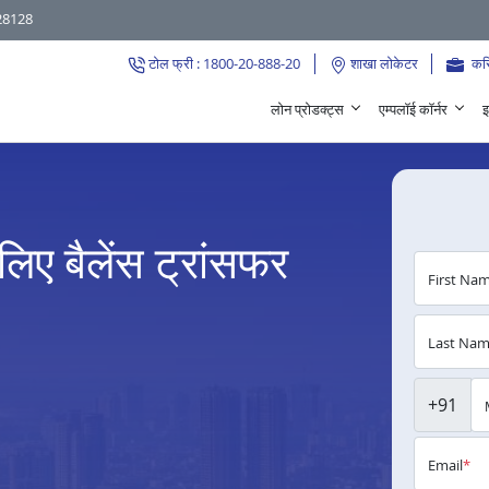
28128
टोल फ्री : 1800-20-888-20
शाखा लोकेटर
कर
लोन प्रोडक्ट्स
एम्पलॉई कॉर्नर
इ
लिए बैलेंस ट्रांसफर
First Na
Last Na
+91
Email
*