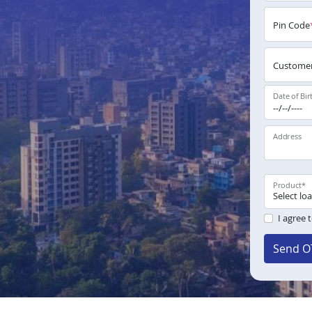
Pin Code
Customer
Date of Bir
Address
Product
*
I agree 
Send O