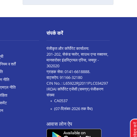
नागपुर बेसा रोड मे बैलेंस ट्रांसफर
यवतमाळ मे बैलेंस ट्रांसफर
टिटवाला मे बैलेंस ट्रांसफर
संपर्क करें
सांगली मे बैलेंस ट्रांसफर
वर्धा मे बैलेंस ट्रांसफर
पंजीकृत और कॉर्पोरेट कार्यालय:
201-202, सेकंड फ्लोर, साउथ एन्ड स्क्वायर,
ूची
पिंपरी मे बैलेंस ट्रांसफर
मानसरोवर इंडस्ट्रियल एरिया, जयपुर -
नियम व शर्तें
302020
चंद्रपुर मे बैलेंस ट्रांसफर
ग्राहक सेवा:
0141-6618888
.
ीति
वाट्सऐप:
91166-32180
ण नीति
सोलापूर मे बैलेंस ट्रांसफर
CIN No. : L65922RJ2011PLC034297
एएमएल नीति
IRDAI कॉर्पोरेट एजेंसी (समग्र) पंजीकरण
हिंजेवाड़ी वाकड़ मे बैलेंस ट्रांसफर
संख्या
संहिता
CA0537
वाघोली मे बैलेंस ट्रांसफर
समेंट
(07-दिसंबर-2026 तक वैध)
शन
विरार मे बैलेंस ट्रांसफर
आवास लोन ऐप
वसई मे बैलेंस ट्रांसफर
लोन आवेदन क
ठाणे मे बैलेंस ट्रांसफर