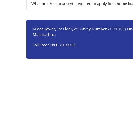
What are the documents required to apply for a home loan
Midas Tower, 1st Floor, At Survey Number 717/1B/2B, Final
Maharashtra
Toll Free : 1800-20-888-20