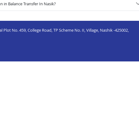
 in Balance Transfer In Nasik?
 Plot No. 459, College Road, TP Scheme No. II, Village, Nashik -425002,