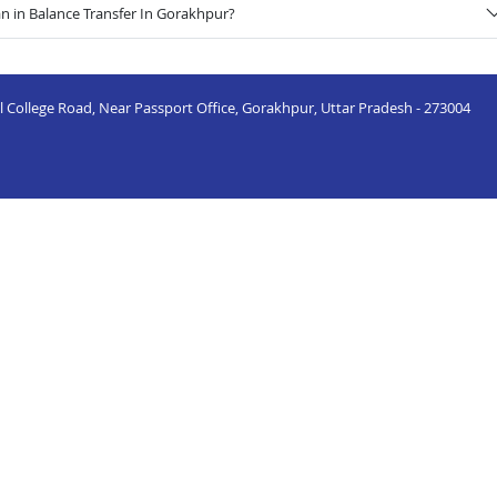
n in Balance Transfer In Gorakhpur?
al College Road, Near Passport Office, Gorakhpur, Uttar Pradesh - 273004