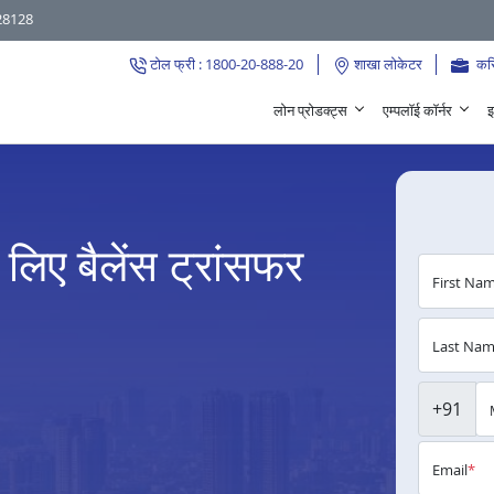
28128
टोल फ्री : 1800-20-888-20
शाखा लोकेटर
कर
लोन प्रोडक्ट्स
एम्पलॉई कॉर्नर
इ
 लिए बैलेंस ट्रांसफर
First Na
Last Na
+91
Email
*