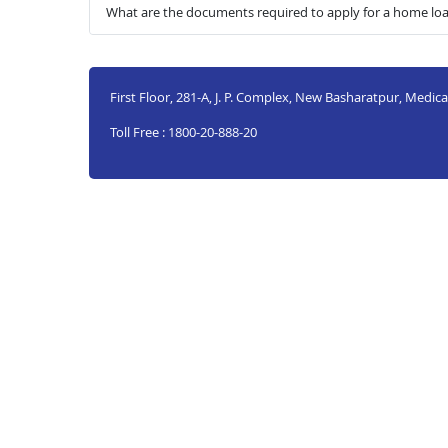
What are the documents required to apply for a home loa
First Floor, 281-A, J. P. Complex, New Basharatpur, Medic
Toll Free : 1800-20-888-20