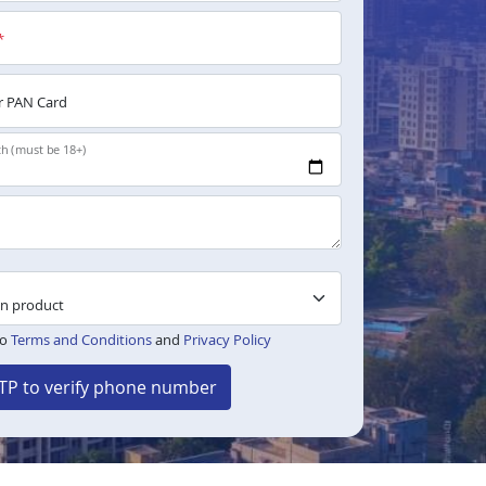
*
 PAN Card
th (must be 18+)
to
Terms and Conditions
and
Privacy Policy
TP to verify phone number