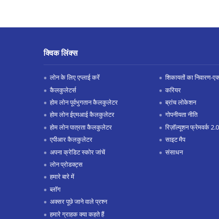
क्विक लिंक्स
लोन के लिए एप्लाई करें
शिकायतों का निवारण-एक्स
कैलकुलेटर्स
करियर
होम लोन पूर्वभुगतान कैलकुलेटर
ब्रांच लोकेशन
होम लोन ईएमआई कैलकुलेटर
गोपनीयता नीति
होम लोन पात्रता कैलकुलेटर
रिज़ॉल्यूशन फ्रेमवर्क 2.0
एपीआर कैलकुलेटर
साइट मैप
अपना क्रेडिट स्कोर जांचें
संसाधन
लोन प्रोडक्ट्स
हमारे बारे में
ब्लॉग
अक्सर पूछे जाने वाले प्रश्न
हमारे ग्राहक क्या कहते हैं