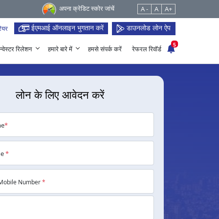
अपना क्रेडिट स्कोर जांचें
A -
A
A+
ईएमआई ऑनलाइन भुगतान करें
डाउनलोड लोन ऐप
ियर
5
न्वेस्टर रिलेशन
हमारे बारे में
हमसे संपर्क करें
रेफरल रिवॉर्ड
लोन के लिए आवेदन करें
me
*
me
*
Mobile Number
*