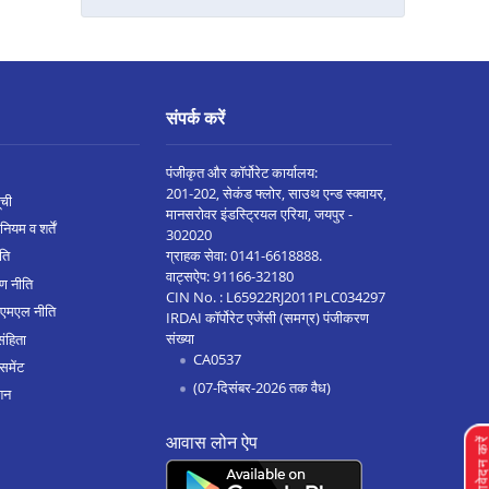
अनूपशहर मे बैलेंस ट्रांसफर
जौनपुर मे बैलेंस ट्रांसफर
औरैया मे बैलेंस ट्रांसफर
संपर्क करें
बिजनौर मे बैलेंस ट्रांसफर
इटावा उत्तर प्रदेश मे बैलेंस ट्रांसफर
पंजीकृत और कॉर्पोरेट कार्यालय:
201-202, सेकंड फ्लोर, साउथ एन्ड स्क्वायर,
ूची
SHAHJAHANPUR मे बैलेंस ट्रांसफर
मानसरोवर इंडस्ट्रियल एरिया, जयपुर -
नियम व शर्तें
302020
बाराबंकी मे बैलेंस ट्रांसफर
ग्राहक सेवा:
0141-6618888
.
ीति
वाट्सऐप:
91166-32180
ण नीति
ग्रेटर नोएडा मे बैलेंस ट्रांसफर
CIN No. : L65922RJ2011PLC034297
एएमएल नीति
IRDAI कॉर्पोरेट एजेंसी (समग्र) पंजीकरण
कानपुर शिवली रोड मे बैलेंस ट्रांसफर
संख्या
संहिता
CA0537
हरदोई मे बैलेंस ट्रांसफर
समेंट
(07-दिसंबर-2026 तक वैध)
शन
रायबरेली मे बैलेंस ट्रांसफर
आवास लोन ऐप
अयोध्या मे बैलेंस ट्रांसफर
लोन आवेदन क
ललितपुर मे बैलेंस ट्रांसफर