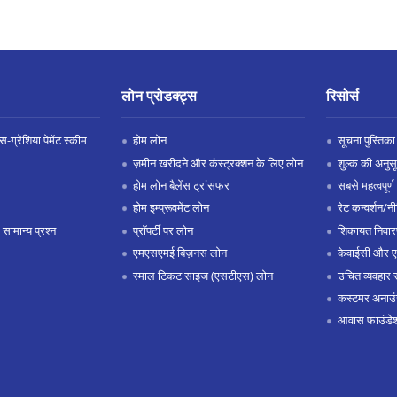
लोन प्रोडक्ट्स
रिसोर्स
-ग्रेशिया पेमेंट स्कीम
होम लोन
सूचना पुस्तिका
ज़मीन खरीदने और कंस्ट्रक्शन के लिए लोन
शुल्क की अनुस
होम लोन बैलेंस ट्रांसफर
सबसे महत्वपूर्ण 
होम इम्प्रूवमेंट लोन
रेट कन्वर्शन/न
 सामान्य प्रश्न
प्रॉपर्टी पर लोन
शिकायत निवार
एमएसएमई बिज़नस लोन
केवाईसी और 
स्माल टिकट साइज (एसटीएस) लोन
उचित व्यवहार 
कस्टमर अनाउं
आवास फाउंडे