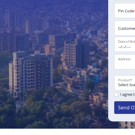
Pin Code
Customer
Date of Bir
Address
Product
*
I agree 
Send O