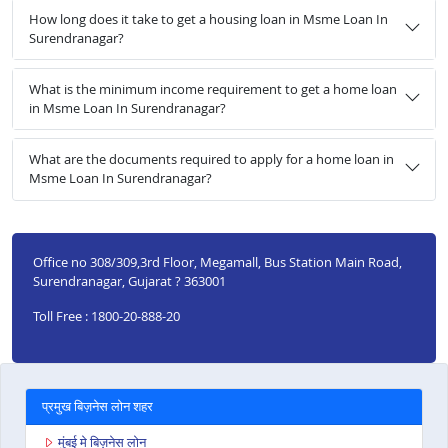
How long does it take to get a housing loan in Msme Loan In
Surendranagar?
What is the minimum income requirement to get a home loan
in Msme Loan In Surendranagar?
What are the documents required to apply for a home loan in
Msme Loan In Surendranagar?
Office no 308/309,3rd Floor, Megamall, Bus Station Main Road,
Surendranagar, Gujarat ? 363001
Toll Free : 1800-20-888-20
प्रमुख बिज़नेस लोन शहर
मुंबई मे बिज़नेस लोन