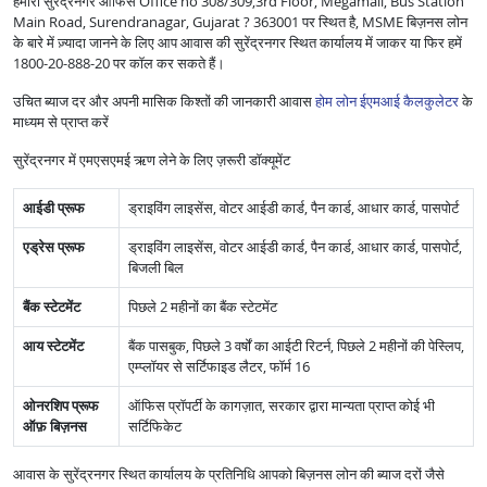
हमारा सुरेंद्रनगर ऑफिस Office no 308/309,3rd Floor, Megamall, Bus Station
Main Road, Surendranagar, Gujarat ? 363001 पर स्थित है, MSME बिज़नस लोन
के बारे में ज़्यादा जानने के लिए आप आवास की सुरेंद्रनगर स्थित कार्यालय में जाकर या फिर हमें
1800-20-888-20 पर कॉल कर सकते हैं।
उचित ब्याज दर और अपनी मासिक किश्तों की जानकारी आवास
होम लोन ईएमआई कैलकुलेटर
के
माध्यम से प्राप्त करें
सुरेंद्रनगर में एमएसएमई ऋण लेने के लिए ज़रूरी डॉक्यूमेंट
आईडी प्रूफ
ड्राइविंग लाइसेंस, वोटर आईडी कार्ड, पैन कार्ड, आधार कार्ड, पासपोर्ट
एड्रेस प्रूफ
ड्राइविंग लाइसेंस, वोटर आईडी कार्ड, पैन कार्ड, आधार कार्ड, पासपोर्ट,
बिजली बिल
बैंक स्टेटमेंट
पिछले 2 महीनों का बैंक स्टेटमेंट
आय स्टेटमेंट
बैंक पासबुक, पिछले 3 वर्षों का आईटी रिटर्न, पिछले 2 महीनों की पेस्लिप,
एम्प्लॉयर से सर्टिफाइड लैटर, फॉर्म 16
ओनरशिप प्रूफ
ऑफिस प्रॉपर्टी के कागज़ात, सरकार द्वारा मान्यता प्राप्त कोई भी
ऑफ़ बिज़नस
सर्टिफिकेट
आवास के सुरेंद्रनगर स्थित कार्यालय के प्रतिनिधि आपको बिज़नस लोन की ब्याज दरों जैसे