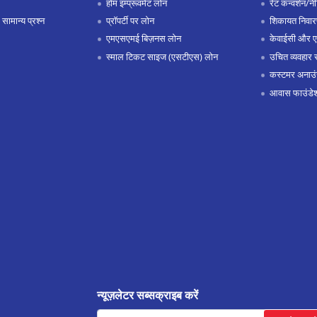
होम इम्प्रूवमेंट लोन
रेट कन्वर्शन/न
 सामान्य प्रश्न
प्रॉपर्टी पर लोन
शिकायत निवार
एमएसएमई बिज़नस लोन
केवाईसी और 
स्माल टिकट साइज (एसटीएस) लोन
उचित व्यवहार 
कस्टमर अनाउं
आवास फाउंडे
न्यूज़लेटर सब्सक्राइब करें