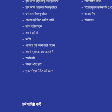
होम लोन ईएमआई कैलकुलेटर
गोपनीयता नीति
होम लोन पात्रता कैलकुलेटर
रिज़ॉल्यूशन फ्रेमवर्क 2.0
एपीआर कैलकुलेटर
साइट मैप
अपना क्रेडिट स्कोर जांचें
संसाधन
लोन प्रोडक्ट्स
हमारे बारे में
ब्लॉग
अक्सर पूछे जाने वाले प्रश्न
हमारे ग्राहक क्या कहते हैं
सरफेसी
नियम और शर्तें
एनएसीएच मैंडेट रद्दीकरण
हमें फॉलो करें