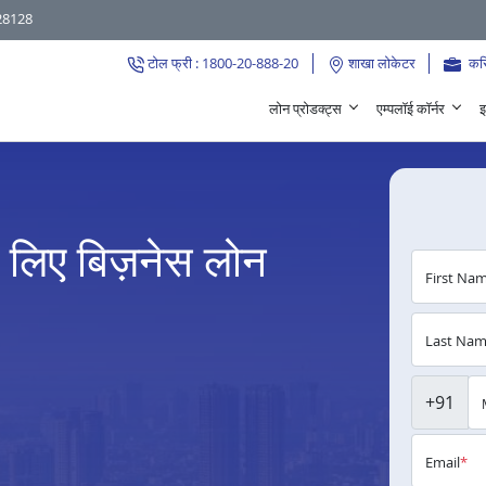
28128
टोल फ्री : 1800-20-888-20
शाखा लोकेटर
कर
लोन प्रोडक्ट्स
एम्पलॉई कॉर्नर
इ
े लिए बिज़नेस लोन
First Na
Last Na
+91
Email
*