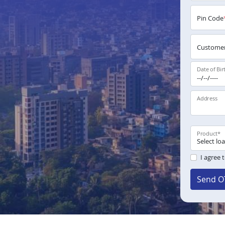
Pin Code
Customer
Date of Bir
Address
Product
*
I agree 
Send O