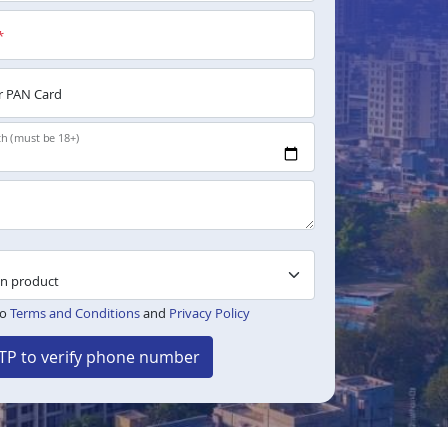
*
 PAN Card
th (must be 18+)
to
Terms and Conditions
and
Privacy Policy
TP to verify phone number