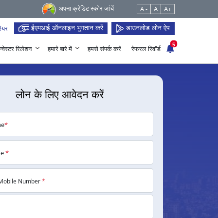
अपना क्रेडिट स्कोर जांचें
A -
A
A+
ईएमआई ऑनलाइन भुगतान करें
डाउनलोड लोन ऐप
ियर
5
न्वेस्टर रिलेशन
हमारे बारे में
हमसे संपर्क करें
रेफरल रिवॉर्ड
लोन के लिए आवेदन करें
me
*
me
*
Mobile Number
*