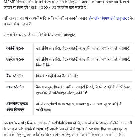
MSME बिज़नस लोन के बारे में ज़्यादा जानने के लिए आप आवास की साणंद स्थित कार्यालय में
जाकर या फिर हमें 1800-20-888-20 पर कॉल कर सकते हैं।
उचित ब्याज दर और अपनी मासिक किश्तों की जानकारी आवास
होम लोन ईएमआई कैलकुलेटर
के
माध्यम से प्राप्त करें
साणंद में एमएसएमई ऋण लेने के लिए ज़रूरी डॉक्यूमेंट
आईडी प्रूफ
ड्राइविंग लाइसेंस, वोटर आईडी कार्ड, पैन कार्ड, आधार कार्ड, पासपोर्ट
एड्रेस प्रूफ
ड्राइविंग लाइसेंस, वोटर आईडी कार्ड, पैन कार्ड, आधार कार्ड, पासपोर्ट,
बिजली बिल
बैंक स्टेटमेंट
पिछले 2 महीनों का बैंक स्टेटमेंट
आय स्टेटमेंट
बैंक पासबुक, पिछले 3 वर्षों का आईटी रिटर्न, पिछले 2 महीनों की पेस्लिप,
एम्प्लॉयर से सर्टिफाइड लैटर, फॉर्म 16
ओनरशिप प्रूफ
ऑफिस प्रॉपर्टी के कागज़ात, सरकार द्वारा मान्यता प्राप्त कोई भी
ऑफ़ बिज़नस
सर्टिफिकेट
आवास के साणंद स्थित कार्यालय के प्रतिनिधि आपको बिज़नस लोन की ब्याज दरों जैसे जानकारी
के साथ आपके संपर्क में रहेगा, वही आपके सवालों जैसे साणंद में MSME बिज़नस लोन प्राप्त
करने के लिए न्यूनतम टर्नओवर कितना होना चाहिए, लोन मिलने में कितना समय लगेगा, 1st