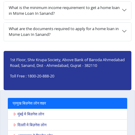
What is the minimum income requirement to get a home loan
in Msme Loan In Sanand?
What are the documents required to apply for a home loan in
Msme Loan In Sanand?
1st Floor, Shiv Krupa Society, Above Bank of Baroda Ahmedabad
Road, Sanand, Dist - Ahmedabad, Gujrat - 382110
Toll Free : 1800-20-888-20
प्रमुख बिज़नेस लोन शहर
मुंबई मे बिज़नेस लोन
दिल्ली मे बिज़नेस लोन