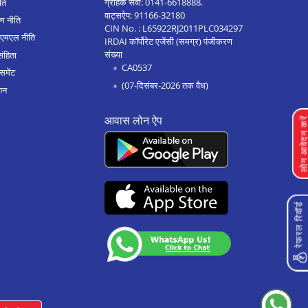
ग्राहक सेवा:
0141-6618888
.
ीति
वाट्सऐप:
91166-32180
ण नीति
दावणगेरे मे बिज़नेस लोन
CIN No. : L65922RJ2011PLC034297
एएमएल नीति
IRDAI कॉर्पोरेट एजेंसी (समग्र) पंजीकरण
बेल्लारी मे बिज़नेस लोन
संख्या
संहिता
CA0537
हुबली मे बिज़नेस लोन
समेंट
(07-दिसंबर-2026 तक वैध)
शन
बेलगाम मे बिज़नेस लोन
आवास लोन ऐप
गदग मे बिज़नेस लोन
लोन आवेदन क
मैसूर मे बिज़नेस लोन
तुमकुर मे बिज़नेस लोन
जयनगर मे बिज़नेस लोन
रेफरल रिवॉर्ड
येलाहंका मे बिज़नेस लोन
चिकबलपुर मे बिज़नेस लोन