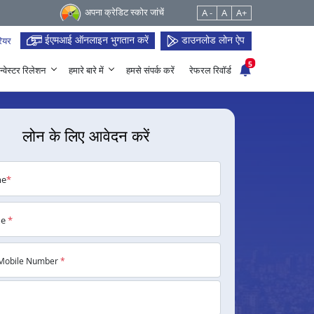
अपना क्रेडिट स्कोर जांचें
A -
A
A+
ईएमआई ऑनलाइन भुगतान करें
डाउनलोड लोन ऐप
ियर
5
न्वेस्टर रिलेशन
हमारे बारे में
हमसे संपर्क करें
रेफरल रिवॉर्ड
लोन के लिए आवेदन करें
me
*
me
*
Mobile Number
*