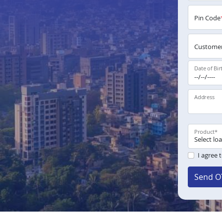
Pin Code
Customer
Date of Bir
Address
Product
*
I agree 
Send O