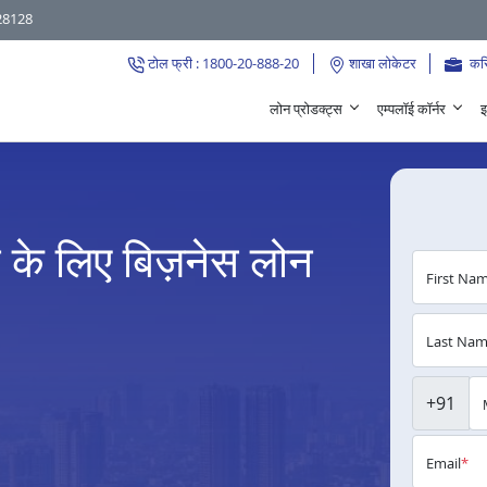
28128
टोल फ्री : 1800-20-888-20
शाखा लोकेटर
कर
लोन प्रोडक्ट्स
एम्पलॉई कॉर्नर
इ
े के लिए बिज़नेस लोन
First Na
Last Na
+91
Email
*