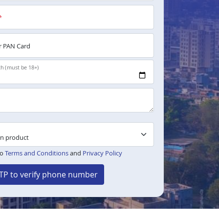
*
 PAN Card
th (must be 18+)
to
Terms and Conditions
and
Privacy Policy
TP to verify phone number