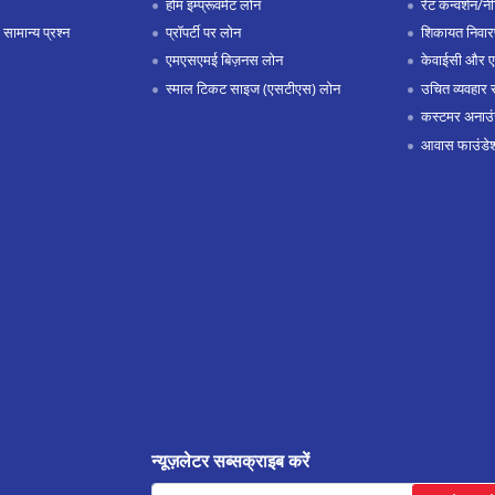
होम इम्प्रूवमेंट लोन
रेट कन्वर्शन/न
 सामान्य प्रश्न
प्रॉपर्टी पर लोन
शिकायत निवार
एमएसएमई बिज़नस लोन
केवाईसी और 
स्माल टिकट साइज (एसटीएस) लोन
उचित व्यवहार 
कस्टमर अनाउं
आवास फाउंडे
न्यूज़लेटर सब्सक्राइब करें