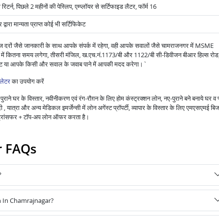
 रिटर्न, पिछले 2 महीनों की पेस्लिप, एम्प्लॉयर से सर्टिफाइड लैटर, फॉर्म 16
वारा मान्यता प्राप्त कोई भी सर्टिफिकेट
दरों जैसे जानकारी के साथ आपके संपर्क में रहेगा, वही आपके सवालों जैसे चामराजनगर में MSME
ने में कितना समय लगेगा, तीसरी मंजिल, ख.एच.नं.1173/बी और 1122/बी सी-डिवीजन बीआर हिल्स रोड
िस्ट या आपके किसी और सवाल के जवाब पाने में आपकी मदद करेगा।`
लेटर
का उपयोग करें
राने घर के विस्तार, नवीनीकरण एवं रंग-रौग़न के लिए होम कंस्ट्रक्शन लोन, नए-पुराने बने बनाये घर व 
 यात्रा और अन्य मेडिकल इमर्जेन्सी में लोन अगेंस्ट प्रॉपर्टी, व्यापार के विस्तार के लिए एमएसएमई बि
ंस ट्रांसफर + टॉप-अप लोन ऑफर करता है।
r FAQs
?
n In Chamrajnagar?