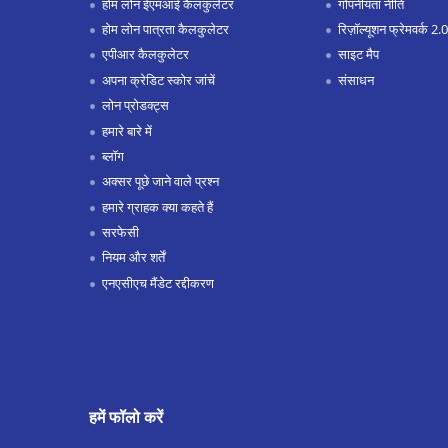
होम लोन ईएमआई कैलकुलेटर
गोपनीयता नीति
होम लोन पात्रता कैलकुलेटर
रिज़ॉल्यूशन फ्रेमवर्क 2.0
एपीआर कैलकुलेटर
साइट मैप
अपना क्रेडिट स्कोर जांचें
संसाधन
लोन प्रोडक्ट्स
हमारे बारे में
ब्लॉग
अक्सर पूछे जाने वाले प्रश्न
हमारे ग्राहक क्या कहते हैं
सरफेसी
नियम और शर्तें
एनएसीएच मैंडेट रद्दीकरण
हमें फॉलो करें