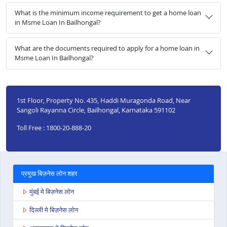
What is the minimum income requirement to get a home loan
in Msme Loan In Bailhongal?
What are the documents required to apply for a home loan in
Msme Loan In Bailhongal?
1st Floor, Property No. 435, Haddi Muragonda Road, Near
Sangoli Rayanna Circle, Bailhongal, Karnataka 591102
Toll Free : 1800-20-888-20
प्रमुख बिज़नेस लोन शहर
मुंबई मे बिज़नेस लोन
दिल्ली मे बिज़नेस लोन