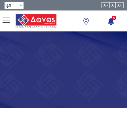
A -
A
A+
5
दिल्ली में होम लोन