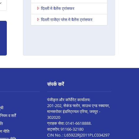
दिल्ली मे बैलेंस ट्रांसफर
दिल्ली राजेंद्र प्लेस मे बैलेंस ट्रांसफर
संपर्क करें
पंजीकृत और कॉर्पोरेट कार्यालय:
201-202, सेकंड फ्लोर, साउथ एन्ड स्क्वायर,
ूची
मानसरोवर इंडस्ट्रियल एरिया, जयपुर -
नियम व शर्तें
302020
ग्राहक सेवा:
0141-6618888
.
ीति
वाट्सऐप:
91166-32180
ण नीति
CIN No. : L65922RJ2011PLC034297