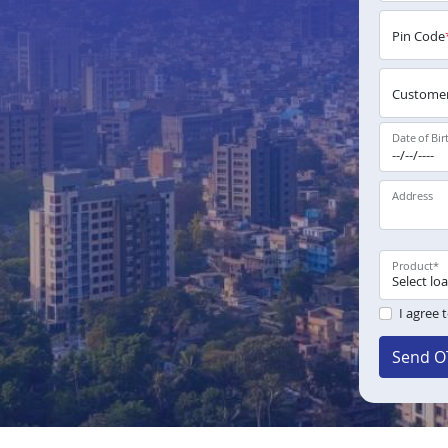
Pin Code
Customer
Date of Bir
Address
Product
*
I agree 
Send O