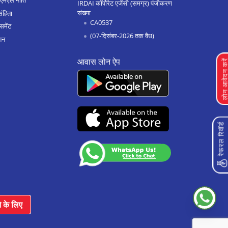
एएमएल नीति
IRDAI कॉर्पोरेट एजेंसी (समग्र) पंजीकरण
संख्या
संहिता
CA0537
समेंट
(07-दिसंबर-2026 तक वैध)
शन
आवास लोन ऐप
लोन आवेदन क
रेफरल रिवॉर्ड
े के लिए