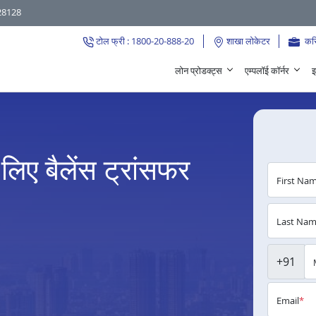
28128
टोल फ्री : 1800-20-888-20
शाखा लोकेटर
कर
लोन प्रोडक्ट्स
एम्पलॉई कॉर्नर
इ
िए बैलेंस ट्रांसफर
First Na
Last Na
+91
Email
*