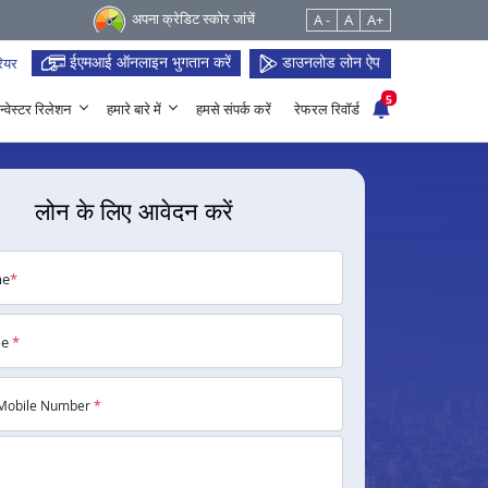
अपना क्रेडिट स्कोर जांचें
A -
A
A+
ईएमआई ऑनलाइन भुगतान करें
डाउनलोड लोन ऐप
ियर
5
न्वेस्टर रिलेशन
हमारे बारे में
हमसे संपर्क करें
रेफरल रिवॉर्ड
लोन के लिए आवेदन करें
me
*
me
*
Mobile Number
*