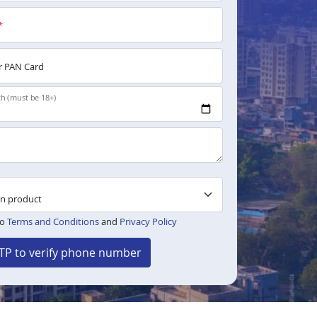
*
 PAN Card
th (must be 18+)
to
Terms and Conditions
and
Privacy Policy
TP to verify phone number