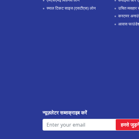
एमएसएमई बिज़नस लोन
केवाईसी और 
स्माल टिकट साइज (एसटीएस) लोन
उचित व्यवहार 
कस्टमर अनाउं
आवास फाउंडे
न्यूज़लेटर सब्सक्राइब करें
हमसे जुड़न