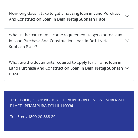
How long does it take to get a housing loan in Land Purchase
And Construction Loan In Delhi Netaji Subhash Place?
What is the minimum income requirement to get a home loan
in Land Purchase And Construction Loan In Delhi Netaji
Subhash Place?
What are the documents required to apply for a home loan in
Land Purchase And Construction Loan In Delhi Netaji Subhash
Place?
1ST FLOOR, SHOP NO 103, ITL TWIN TOWER, NETAJI SUBHASH
PLACE , PITAMPURA-DELHI 110034
Toll Free : 1800-20-888-20