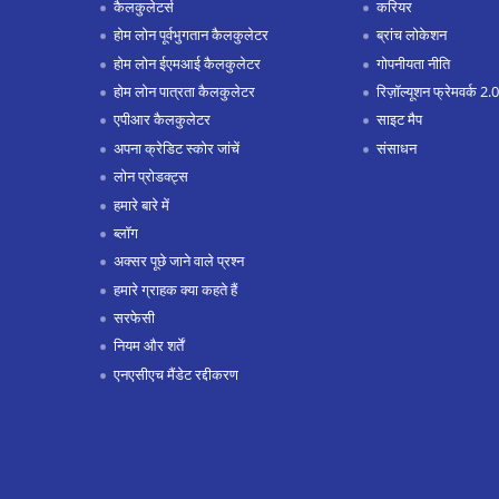
कैलकुलेटर्स
करियर
होम लोन पूर्वभुगतान कैलकुलेटर
ब्रांच लोकेशन
होम लोन ईएमआई कैलकुलेटर
गोपनीयता नीति
होम लोन पात्रता कैलकुलेटर
रिज़ॉल्यूशन फ्रेमवर्क 2.0
एपीआर कैलकुलेटर
साइट मैप
अपना क्रेडिट स्कोर जांचें
संसाधन
लोन प्रोडक्ट्स
हमारे बारे में
ब्लॉग
अक्सर पूछे जाने वाले प्रश्न
हमारे ग्राहक क्या कहते हैं
सरफेसी
नियम और शर्तें
एनएसीएच मैंडेट रद्दीकरण