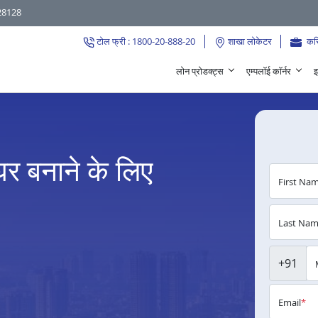
28128
टोल फ्री : 1800-20-888-20
शाखा लोकेटर
कर
लोन प्रोडक्ट्स
एम्पलॉई कॉर्नर
इ
र बनाने के लिए
First Na
Last Na
+91
Email
*