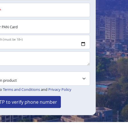
*
 PAN Card
th (must be 18+)
to
Terms and Conditions
and
Privacy Policy
TP to verify phone number