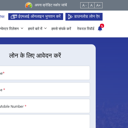
अपना क्रेडिट स्कोर जांचें
A -
A
A+
ईएमआई ऑनलाइन भुगतान करें
डाउनलोड लोन ऐप
ियर
5
न्वेस्टर रिलेशन
हमारे बारे में
हमसे संपर्क करें
रेफरल रिवॉर्ड
लोन के लिए आवेदन करें
me
*
me
*
Mobile Number
*