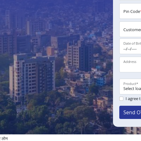
Pin Code
Customer
Date of Bir
Address
Product
*
I agree 
Send O
पर लोन