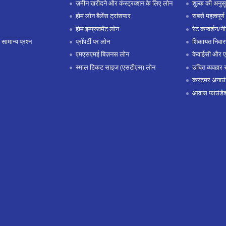
ज़मीन खरीदने और कंस्ट्रक्शन के लिए लोन
शुल्क की अनुस
होम लोन बैलेंस ट्रांसफर
सबसे महत्वपूर्ण 
होम इम्प्रूवमेंट लोन
रेट कन्वर्शन/न
 सामान्य प्रश्न
प्रॉपर्टी पर लोन
शिकायत निवार
एमएसएमई बिज़नस लोन
केवाईसी और 
स्माल टिकट साइज (एसटीएस) लोन
उचित व्यवहार 
कस्टमर अनाउं
आवास फाउंडे