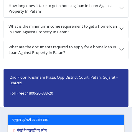
How long does it take to get a housing loan in Loan Against
Property In Patan?
What is the minimum income requirement to get a home loan
in Loan Against Property In Patan?
What are the documents required to apply for a home loan in
Loan Against Property In Patan?
2nd Floor, Krishnam Plaza, Opp.District Court, Patan, Gujarat -
384265
Toll Free : 1800-20-888-20
प्रमुख प्रॉपर्टी पर लोन शहर
मुंबई मे प्रॉपर्टी पर लोन