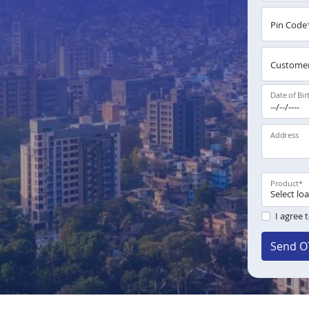
Pin Code
Customer
Date of Bir
Address
Product
*
I agree 
Send O