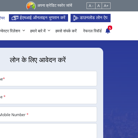
अपना क्रेडिट स्कोर जांचें
A -
A
A+
ईएमआई ऑनलाइन भुगतान करें
डाउनलोड लोन ऐप
ियर
5
न्वेस्टर रिलेशन
हमारे बारे में
हमसे संपर्क करें
रेफरल रिवॉर्ड
लोन के लिए आवेदन करें
me
*
me
*
Mobile Number
*