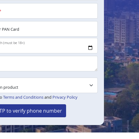
*
 PAN Card
th (must be 18+)
to
Terms and Conditions
and
Privacy Policy
TP to verify phone number