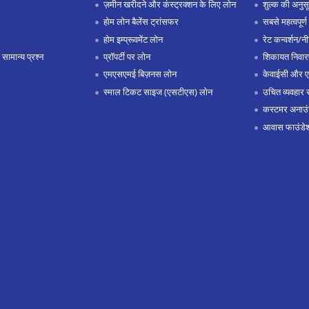
ज़मीन खरीदने और कंस्ट्रक्शन के लिए लोन
शुल्क की अनुस
होम लोन बैलेंस ट्रांसफर
सबसे महत्वपूर्ण 
होम इम्प्रूवमेंट लोन
रेट कन्वर्शन/न
 सामान्य प्रश्न
प्रॉपर्टी पर लोन
शिकायत निवार
एमएसएमई बिज़नस लोन
केवाईसी और 
स्माल टिकट साइज (एसटीएस) लोन
उचित व्यवहार 
कस्टमर अनाउं
आवास फाउंडे