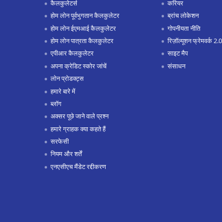
कैलकुलेटर्स
करियर
होम लोन पूर्वभुगतान कैलकुलेटर
ब्रांच लोकेशन
होम लोन ईएमआई कैलकुलेटर
गोपनीयता नीति
होम लोन पात्रता कैलकुलेटर
रिज़ॉल्यूशन फ्रेमवर्क 2.0
एपीआर कैलकुलेटर
साइट मैप
अपना क्रेडिट स्कोर जांचें
संसाधन
लोन प्रोडक्ट्स
हमारे बारे में
ब्लॉग
अक्सर पूछे जाने वाले प्रश्न
हमारे ग्राहक क्या कहते हैं
सरफेसी
नियम और शर्तें
एनएसीएच मैंडेट रद्दीकरण