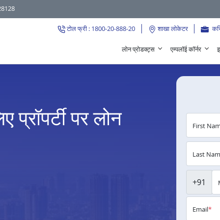
28128
टोल फ्री : 1800-20-888-20
शाखा लोकेटर
कर
लोन प्रोडक्ट्स
एम्पलॉई कॉर्नर
इ
लिए प्रॉपर्टी पर लोन
First Na
Last Na
+91
Email
*