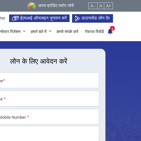
अपना क्रेडिट स्कोर जांचें
A -
A
A+
ईएमआई ऑनलाइन भुगतान करें
डाउनलोड लोन ऐप
ियर
5
न्वेस्टर रिलेशन
हमारे बारे में
हमसे संपर्क करें
रेफरल रिवॉर्ड
लोन के लिए आवेदन करें
me
*
me
*
Mobile Number
*