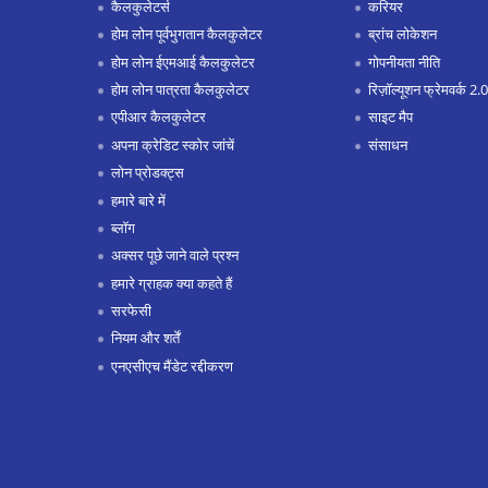
कैलकुलेटर्स
करियर
होम लोन पूर्वभुगतान कैलकुलेटर
ब्रांच लोकेशन
होम लोन ईएमआई कैलकुलेटर
गोपनीयता नीति
होम लोन पात्रता कैलकुलेटर
रिज़ॉल्यूशन फ्रेमवर्क 2.0
एपीआर कैलकुलेटर
साइट मैप
अपना क्रेडिट स्कोर जांचें
संसाधन
लोन प्रोडक्ट्स
हमारे बारे में
ब्लॉग
अक्सर पूछे जाने वाले प्रश्न
हमारे ग्राहक क्या कहते हैं
सरफेसी
नियम और शर्तें
एनएसीएच मैंडेट रद्दीकरण