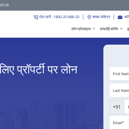
28128
टोल फ्री : 1800-20-888-20
शाखा लोकेटर
कर
लोन प्रोडक्ट्स
एम्पलॉई कॉर्नर
इ
लिए प्रॉपर्टी पर लोन
First Na
Last Na
+91
Email
*