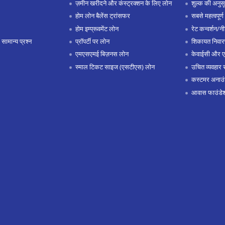
ज़मीन खरीदने और कंस्ट्रक्शन के लिए लोन
शुल्क की अनुस
होम लोन बैलेंस ट्रांसफर
सबसे महत्वपूर्ण 
होम इम्प्रूवमेंट लोन
रेट कन्वर्शन/न
 सामान्य प्रश्न
प्रॉपर्टी पर लोन
शिकायत निवार
एमएसएमई बिज़नस लोन
केवाईसी और 
स्माल टिकट साइज (एसटीएस) लोन
उचित व्यवहार 
कस्टमर अनाउं
आवास फाउंडे