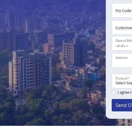
Pin Code
Customer
Date of Bir
Address
Product
*
I agree 
Send O