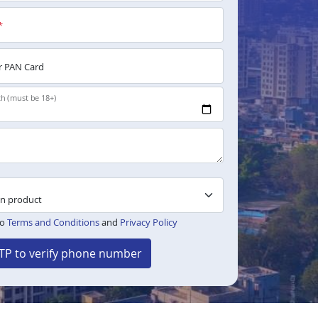
*
 PAN Card
th (must be 18+)
to
Terms and Conditions
and
Privacy Policy
TP to verify phone number