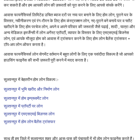
कर सकते हैं और हम आपकी लोन की ज़रूरतों को पूरा करने के लिए आपसे संपर्क करेंगे।
आवास फायनेंसियर्स लिमिटेड उचित ब्याज दरों पर नया घर बनाने के लिए होम लोन, पुराने घर के
विस्तार, नवीनीकरण एवं रंग-रौग़न के लिए होम कंस्ट्रक्शन लोन, नए-पुराने बने बनाये घर व फ्लैट
खरीदने के लिए होम परचेज लोन, अपने व अपने परिवार की जरूरतों जैसे पढाई , शादी , यात्रा और
अन्य मेडिकल इमर्जेन्सी में लोन अगेंस्ट प्रॉपर्टी, व्यापार के विस्तार के लिए एमएसएमई बिजनेस
लोन, एवं आपके मौजूदा होम को आवास में ट्रांसफर करने के लिए होम लोन बैलेंस ट्रांसफर +
टॉप-अप लोन ऑफर करता है।
आवास फायनेंसियर्स लोन सेगमेंट वर्तमान में बहुत लोगों के लिए एक पसंदीदा विकल्प है जो आपको
हाउसिंग फाइनेंस की सभी ज़रूरतें पूरी करने में मदद करता है।
सुल्तानपुर में बेहतरीन होम लोन विकल्प :-
सुल्तानपुर में भूमि खरीद और निर्माण लोन
सुल्तानपुर में होम इम्प्रूवमेंट लोन
सुल्तानपुर में प्रॉपर्टी पर लोन
सुल्तानपुर में एमएसएमई बिज़नस लोन
सुल्तानपुर में होम लोन बैलेंस ट्रांसफर
साथ ही हम ज़िले में सुल्तानपुर शहर और आस-पास की पंचायतों में भी होम लोन फाइनेंस करते हैं।