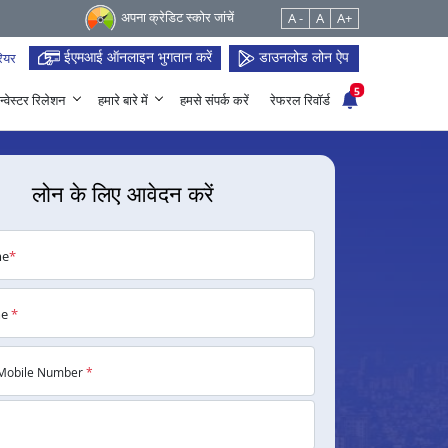
अपना क्रेडिट स्कोर जांचें
A -
A
A+
ईएमआई ऑनलाइन भुगतान करें
डाउनलोड लोन ऐप
ियर
5
न्वेस्टर रिलेशन
हमारे बारे में
हमसे संपर्क करें
रेफरल रिवॉर्ड
लोन के लिए आवेदन करें
me
*
me
*
Mobile Number
*