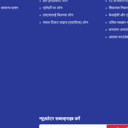
होम इम्प्रूवमेंट लोन
रेट कन्वर्शन/न
 सामान्य प्रश्न
प्रॉपर्टी पर लोन
शिकायत निवार
एमएसएमई बिज़नस लोन
केवाईसी और 
स्माल टिकट साइज (एसटीएस) लोन
उचित व्यवहार 
कस्टमर अनाउं
आवास फाउंडे
न्यूज़लेटर सब्सक्राइब करें