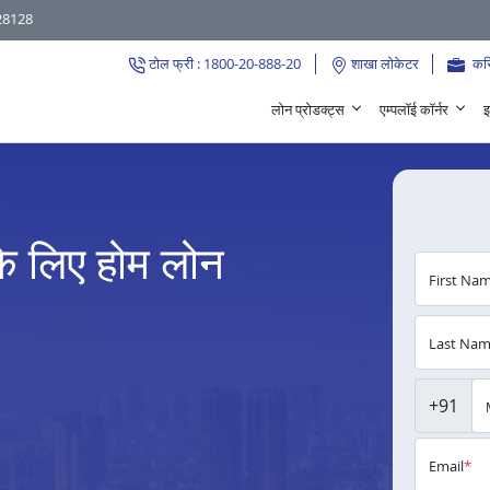
28128
टोल फ्री : 1800-20-888-20
शाखा लोकेटर
कर
लोन प्रोडक्ट्स
एम्पलॉई कॉर्नर
इ
के लिए होम लोन
First Na
Last Na
+91
Email
*