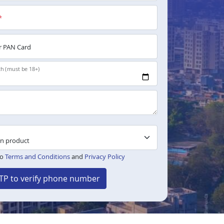
*
 PAN Card
th (must be 18+)
to
Terms and Conditions
and
Privacy Policy
TP to verify phone number