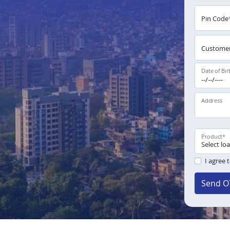
Pin Code
Customer
Date of Bir
Address
Product
*
I agree 
Send O