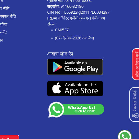
ग्राहक सेवा:
0141-6618888
.
ीति
वाट्सऐप:
91166-32180
ण नीति
कटनी मे होम लोन
CIN No. : L65922RJ2011PLC034297
एएमएल नीति
IRDAI कॉर्पोरेट एजेंसी (समग्र) पंजीकरण
अलोट मे होम लोन
संख्या
संहिता
CA0537
रेवा मे होम लोन
समेंट
(07-दिसंबर-2026 तक वैध)
शन
बड़नगर मे होम लोन
आवास लोन ऐप
आगर मालवा मे होम लोन
लोन आवेदन क
उज्जैन मे होम लोन
सीहोर मे होम लोन
सागर मे होम लोन
रेफरल रिवॉर्ड
रतलाम मे होम लोन
पीथमपुर मे होम लोन
नीमच मे होम लोन
मंदसौर मे होम लोन