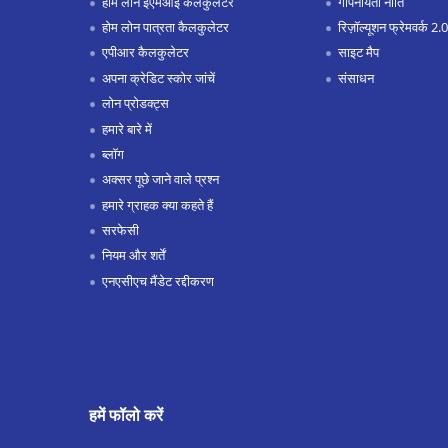
होम लोन ईएमआई कैलकुलेटर
गोपनीयता नीति
होम लोन पात्रता कैलकुलेटर
रिज़ॉल्यूशन फ्रेमवर्क 2.0
एपीआर कैलकुलेटर
साइट मैप
अपना क्रेडिट स्कोर जांचें
संसाधन
लोन प्रोडक्ट्स
हमारे बारे में
ब्लॉग
अक्सर पूछे जाने वाले प्रश्न
हमारे ग्राहक क्या कहते हैं
सरफेसी
नियम और शर्तें
एनएसीएच मैंडेट रद्दीकरण
हमें फॉलो करें