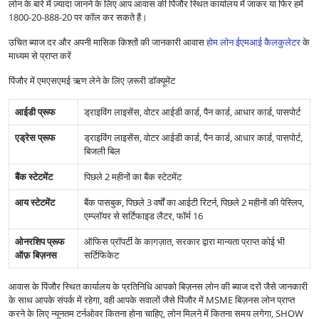
लोन के बारे में ज़्यादा जानने के लिए आप आवास की पिंजौर स्थित कार्यालय में जाकर या फिर हमें
1800-20-888-20 पर कॉल कर सकते हैं।
उचित ब्याज दर और अपनी मासिक किश्तों की जानकारी आवास
होम लोन ईएमआई कैलकुलेटर
के
माध्यम से प्राप्त करें
पिंजौर में एमएसएमई ऋण लेने के लिए ज़रूरी डॉक्यूमेंट
आईडी प्रूफ
ड्राइविंग लाइसेंस, वोटर आईडी कार्ड, पैन कार्ड, आधार कार्ड, पासपोर्ट
एड्रेस प्रूफ
ड्राइविंग लाइसेंस, वोटर आईडी कार्ड, पैन कार्ड, आधार कार्ड, पासपोर्ट,
बिजली बिल
बैंक स्टेटमेंट
पिछले 2 महीनों का बैंक स्टेटमेंट
आय स्टेटमेंट
बैंक पासबुक, पिछले 3 वर्षों का आईटी रिटर्न, पिछले 2 महीनों की पेस्लिप,
एम्प्लॉयर से सर्टिफाइड लैटर, फॉर्म 16
ओनरशिप प्रूफ
ऑफिस प्रॉपर्टी के कागज़ात, सरकार द्वारा मान्यता प्राप्त कोई भी
ऑफ़ बिज़नस
सर्टिफिकेट
आवास के पिंजौर स्थित कार्यालय के प्रतिनिधि आपको बिज़नस लोन की ब्याज दरों जैसे जानकारी
के साथ आपके संपर्क में रहेगा, वही आपके सवालों जैसे पिंजौर में MSME बिज़नस लोन प्राप्त
करने के लिए न्यूनतम टर्नओवर कितना होना चाहिए, लोन मिलने में कितना समय लगेगा, SHOW