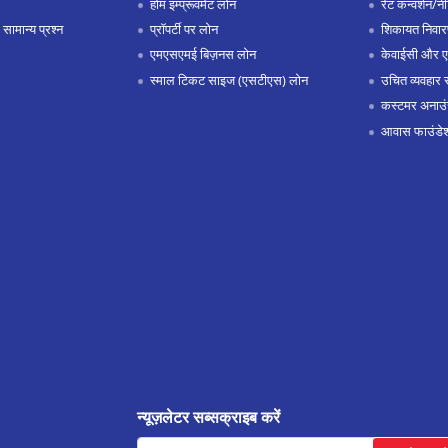
होम इम्प्रूवमेंट लोन
रेट कन्वर्शन/न
 सामान्य प्रश्न
प्रॉपर्टी पर लोन
शिकायत निवार
एमएसएमई बिज़नस लोन
केवाईसी और 
स्माल टिकट साइज (एसटीएस) लोन
उचित व्यवहार 
कस्टमर अनाउं
आवास फाउंडे
न्यूज़लेटर सब्सक्राइब करें