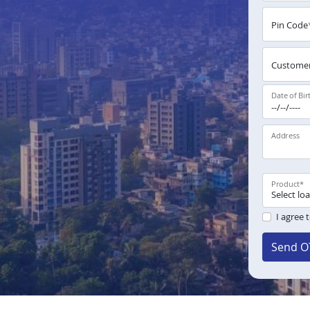
Pin Code
Customer
Date of Bir
Address
Product
*
I agree 
Send O