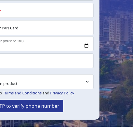
*
 PAN Card
th (must be 18+)
to
Terms and Conditions
and
Privacy Policy
TP to verify phone number