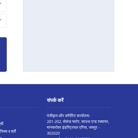
कुरुक्षेत्र मे बिज़नेस लोन
यमुना नगर मे बिज़नेस लोन
करनाल मे बिज़नेस लोन
रेवाड़ी मे बिज़नेस लोन
गुरुग्राम मे बिज़नेस लोन
फरीदाबाद मे बिज़नेस लोन
संपर्क करें
पंजीकृत और कॉर्पोरेट कार्यालय:
201-202, सेकंड फ्लोर, साउथ एन्ड स्क्वायर,
ूची
मानसरोवर इंडस्ट्रियल एरिया, जयपुर -
नियम व शर्तें
302020