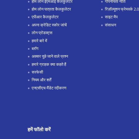
होम लोन ईएमआई कैलकुलेटर
गोपनीयता नीति
होम लोन पात्रता कैलकुलेटर
रिज़ॉल्यूशन फ्रेमवर्क 2.0
एपीआर कैलकुलेटर
साइट मैप
अपना क्रेडिट स्कोर जांचें
संसाधन
लोन प्रोडक्ट्स
हमारे बारे में
ब्लॉग
अक्सर पूछे जाने वाले प्रश्न
हमारे ग्राहक क्या कहते हैं
सरफेसी
नियम और शर्तें
एनएसीएच मैंडेट रद्दीकरण
हमें फॉलो करें