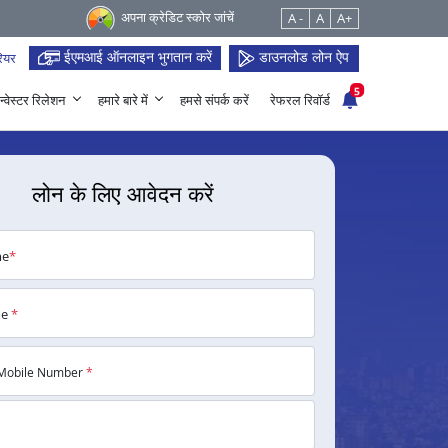
अपना क्रेडिट स्कोर जांचें
A -
A
A+
ईएमआई ऑनलाइन भुगतान करें
डाउनलोड लोन ऐप
ियर
5
न्वेस्टर रिलेशन
हमारे बारे में
हमसे संपर्क करें
रेफरल रिवॉर्ड
लोन के लिए आवेदन करें
me
*
me
*
Mobile Number
*