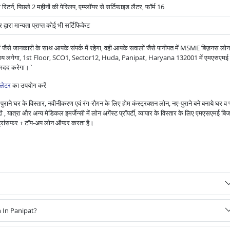
 रिटर्न, पिछले 2 महीनों की पेस्लिप, एम्प्लॉयर से सर्टिफाइड लैटर, फॉर्म 16
वारा मान्यता प्राप्त कोई भी सर्टिफिकेट
 जैसे जानकारी के साथ आपके संपर्क में रहेगा, वही आपके सवालों जैसे पानीपत में MSME बिज़नस लोन
कितना समय लगेगा, 1st Floor, SCO1, Sector12, Huda, Panipat, Haryana 132001 में एमएसएमई
की मदद करेगा।`
लेटर
का उपयोग करें
राने घर के विस्तार, नवीनीकरण एवं रंग-रौग़न के लिए होम कंस्ट्रक्शन लोन, नए-पुराने बने बनाये घर व 
 यात्रा और अन्य मेडिकल इमर्जेन्सी में लोन अगेंस्ट प्रॉपर्टी, व्यापार के विस्तार के लिए एमएसएमई बि
ंस ट्रांसफर + टॉप-अप लोन ऑफर करता है।
 In Panipat?