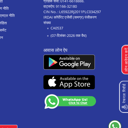
ग्राहक सेवा:
0141-6618888
.
ीति
वाट्सऐप:
91166-32180
ण नीति
CIN No. : L65922RJ2011PLC034297
एएमएल नीति
IRDAI कॉर्पोरेट एजेंसी (समग्र) पंजीकरण
संख्या
संहिता
CA0537
समेंट
(07-दिसंबर-2026 तक वैध)
शन
आवास लोन ऐप
लोन आवेदन क
रेफरल रिवॉर्ड