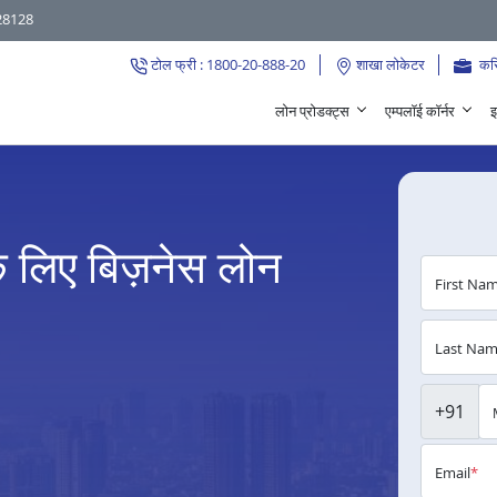
28128
टोल फ्री : 1800-20-888-20
शाखा लोकेटर
कर
लोन प्रोडक्ट्स
एम्पलॉई कॉर्नर
इ
के लिए बिज़नेस लोन
First Na
Last Na
+91
Email
*