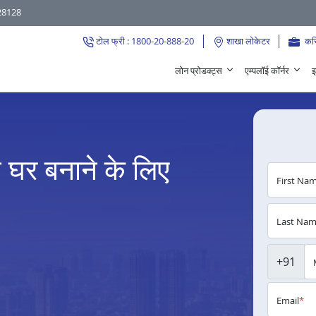
28128
टोल फ्री : 1800-20-888-20
शाखा लोकेटर
कर
लोन प्रोडक्ट्स
एम्पलॉई कॉर्नर
इ
र बनाने के लिए
First Na
Last Na
+91
Email
*