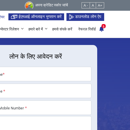
अपना क्रेडिट स्कोर जांचें
A -
A
A+
ईएमआई ऑनलाइन भुगतान करें
डाउनलोड लोन ऐप
ियर
5
न्वेस्टर रिलेशन
हमारे बारे में
हमसे संपर्क करें
रेफरल रिवॉर्ड
लोन के लिए आवेदन करें
me
*
me
*
Mobile Number
*