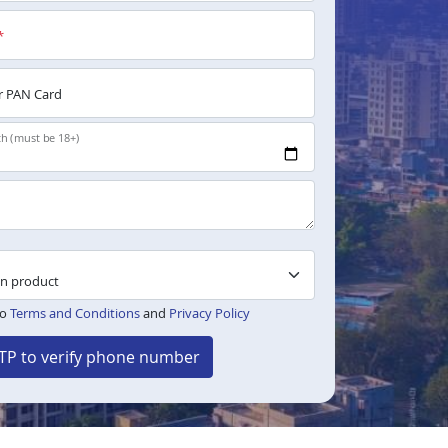
*
 PAN Card
th (must be 18+)
to
Terms and Conditions
and
Privacy Policy
TP to verify phone number