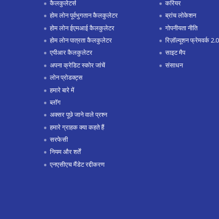
कैलकुलेटर्स
करियर
होम लोन पूर्वभुगतान कैलकुलेटर
ब्रांच लोकेशन
होम लोन ईएमआई कैलकुलेटर
गोपनीयता नीति
होम लोन पात्रता कैलकुलेटर
रिज़ॉल्यूशन फ्रेमवर्क 2.0
एपीआर कैलकुलेटर
साइट मैप
अपना क्रेडिट स्कोर जांचें
संसाधन
लोन प्रोडक्ट्स
हमारे बारे में
ब्लॉग
अक्सर पूछे जाने वाले प्रश्न
हमारे ग्राहक क्या कहते हैं
सरफेसी
नियम और शर्तें
एनएसीएच मैंडेट रद्दीकरण