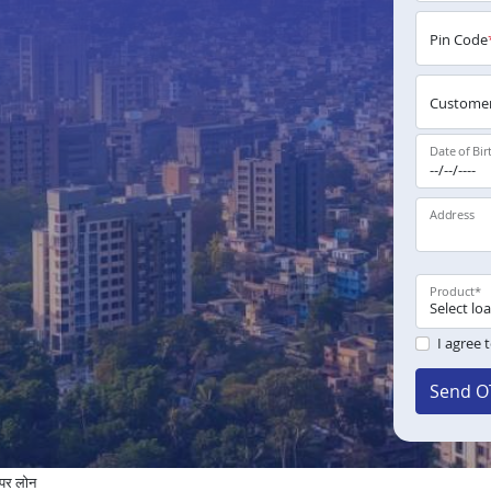
Pin Code
Customer
Date of Bir
Address
Product
*
I agree 
Send O
 पर लोन