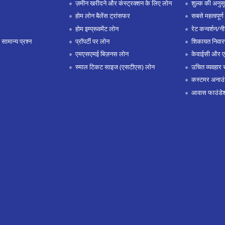
ज़मीन खरीदने और कंस्ट्रक्शन के लिए लोन
शुल्क की अनुस
होम लोन बैलेंस ट्रांसफर
सबसे महत्वपूर्ण 
होम इम्प्रूवमेंट लोन
रेट कन्वर्शन/न
 सामान्य प्रश्न
प्रॉपर्टी पर लोन
शिकायत निवार
एमएसएमई बिज़नस लोन
केवाईसी और 
स्माल टिकट साइज (एसटीएस) लोन
उचित व्यवहार 
कस्टमर अनाउं
आवास फाउंडे