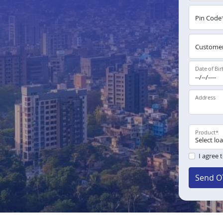
Pin Code
Customer
Date of Bir
Address
Product
*
I agree 
Send O