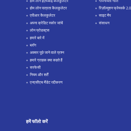
होम लोन ईएमआई कैलकुलेटर
गोपनीयता नीति
होम लोन पात्रता कैलकुलेटर
रिज़ॉल्यूशन फ्रेमवर्क 2.0
एपीआर कैलकुलेटर
साइट मैप
अपना क्रेडिट स्कोर जांचें
संसाधन
लोन प्रोडक्ट्स
हमारे बारे में
ब्लॉग
अक्सर पूछे जाने वाले प्रश्न
हमारे ग्राहक क्या कहते हैं
सरफेसी
नियम और शर्तें
एनएसीएच मैंडेट रद्दीकरण
हमें फॉलो करें