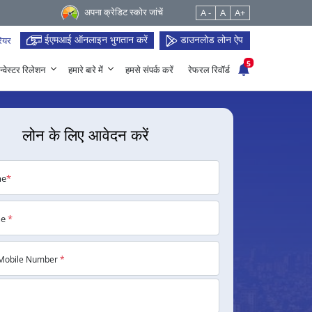
अपना क्रेडिट स्कोर जांचें
A -
A
A+
ईएमआई ऑनलाइन भुगतान करें
डाउनलोड लोन ऐप
ियर
5
न्वेस्टर रिलेशन
हमारे बारे में
हमसे संपर्क करें
रेफरल रिवॉर्ड
लोन के लिए आवेदन करें
me
*
me
*
Mobile Number
*