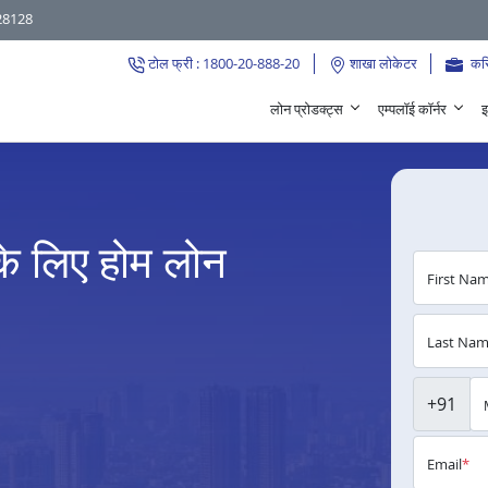
28128
टोल फ्री : 1800-20-888-20
शाखा लोकेटर
कर
लोन प्रोडक्ट्स
एम्पलॉई कॉर्नर
इ
े के लिए होम लोन
First Na
Last Na
+91
Email
*