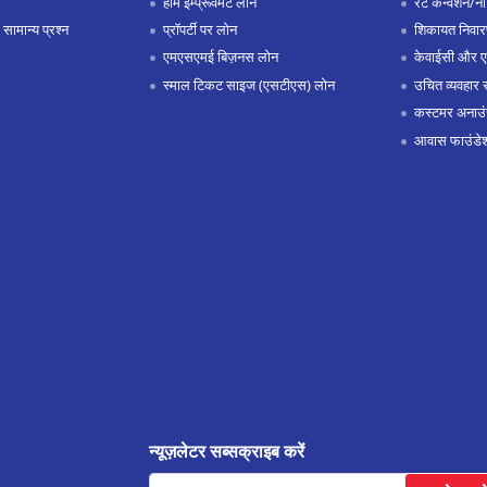
होम इम्प्रूवमेंट लोन
रेट कन्वर्शन/न
 सामान्य प्रश्न
प्रॉपर्टी पर लोन
शिकायत निवार
एमएसएमई बिज़नस लोन
केवाईसी और 
स्माल टिकट साइज (एसटीएस) लोन
उचित व्यवहार 
कस्टमर अनाउं
आवास फाउंडे
न्यूज़लेटर सब्सक्राइब करें