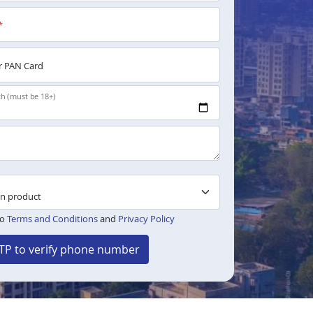
*
 PAN Card
th (must be 18+)
to
Terms and Conditions
and
Privacy Policy
TP to verify phone number