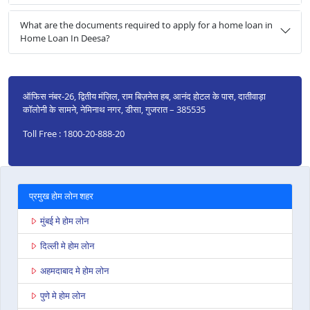
What are the documents required to apply for a home loan in
Home Loan In Deesa?
ऑफिस नंबर‑26, द्वितीय मंज़िल, राम बिज़नेस हब, आनंद होटल के पास, दातीवाड़ा
कॉलोनी के सामने, नेमिनाथ नगर, डीसा, गुजरात – 385535
Toll Free : 1800-20-888-20
प्रमुख होम लोन शहर
मुंबई मे होम लोन
दिल्ली मे होम लोन
अहमदाबाद मे होम लोन
पुणे मे होम लोन