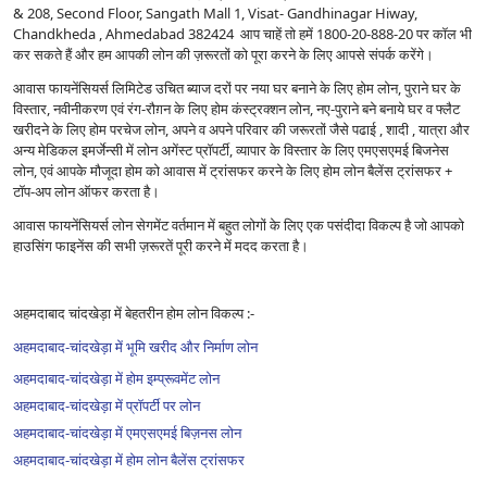
& 208, Second Floor, Sangath Mall 1, Visat- Gandhinagar Hiway,
Chandkheda , Ahmedabad 382424 आप चाहें तो हमें 1800-20-888-20 पर कॉल भी
कर सकते हैं और हम आपकी लोन की ज़रूरतों को पूरा करने के लिए आपसे संपर्क करेंगे।
आवास फायनेंसियर्स लिमिटेड उचित ब्याज दरों पर नया घर बनाने के लिए होम लोन, पुराने घर के
विस्तार, नवीनीकरण एवं रंग-रौग़न के लिए होम कंस्ट्रक्शन लोन, नए-पुराने बने बनाये घर व फ्लैट
खरीदने के लिए होम परचेज लोन, अपने व अपने परिवार की जरूरतों जैसे पढाई , शादी , यात्रा और
अन्य मेडिकल इमर्जेन्सी में लोन अगेंस्ट प्रॉपर्टी, व्यापार के विस्तार के लिए एमएसएमई बिजनेस
लोन, एवं आपके मौजूदा होम को आवास में ट्रांसफर करने के लिए होम लोन बैलेंस ट्रांसफर +
टॉप-अप लोन ऑफर करता है।
आवास फायनेंसियर्स लोन सेगमेंट वर्तमान में बहुत लोगों के लिए एक पसंदीदा विकल्प है जो आपको
हाउसिंग फाइनेंस की सभी ज़रूरतें पूरी करने में मदद करता है।
अहमदाबाद चांदखेड़ा में बेहतरीन होम लोन विकल्प :-
अहमदाबाद-चांदखेड़ा में भूमि खरीद और निर्माण लोन
अहमदाबाद-चांदखेड़ा में होम इम्प्रूवमेंट लोन
अहमदाबाद-चांदखेड़ा में प्रॉपर्टी पर लोन
अहमदाबाद-चांदखेड़ा में एमएसएमई बिज़नस लोन
अहमदाबाद-चांदखेड़ा में होम लोन बैलेंस ट्रांसफर