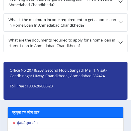
Ahmedabad Chandkheda?
What is the minimum income requirement to get a home loan
in Home Loan In Ahmedabad Chandkheda?
What are the documents required to apply for a home loan in
Home Loan In Ahmedabad Chandkheda?
Office No 207 & 208, Second Floor, Sangath Mall 1, Visat-
Gandhinagar Hiway, Chandkheda , Ahmedabad 382424
Toll Free : 1800-20-888-20
प्रमुख होम लोन शहर
मुंबई मे होम लोन