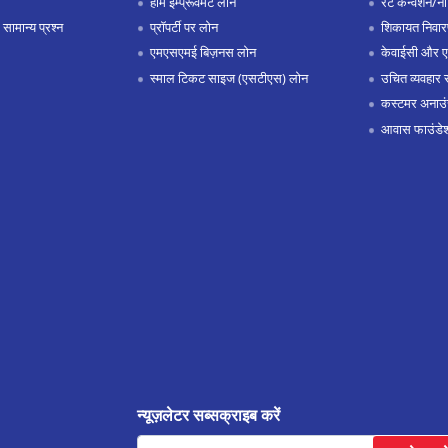
होम इम्प्रूवमेंट लोन
रेट कन्वर्शन/न
 सामान्य प्रश्न
प्रॉपर्टी पर लोन
शिकायत निवार
एमएसएमई बिज़नस लोन
केवाईसी और 
स्माल टिकट साइज (एसटीएस) लोन
उचित व्यवहार 
कस्टमर अनाउं
आवास फाउंडे
न्यूज़लेटर सब्सक्राइब करें