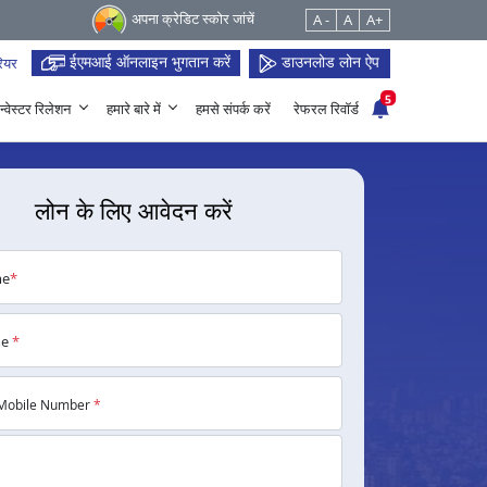
अपना क्रेडिट स्कोर जांचें
A -
A
A+
ईएमआई ऑनलाइन भुगतान करें
डाउनलोड लोन ऐप
ियर
5
न्वेस्टर रिलेशन
हमारे बारे में
हमसे संपर्क करें
रेफरल रिवॉर्ड
लोन के लिए आवेदन करें
me
*
me
*
Mobile Number
*