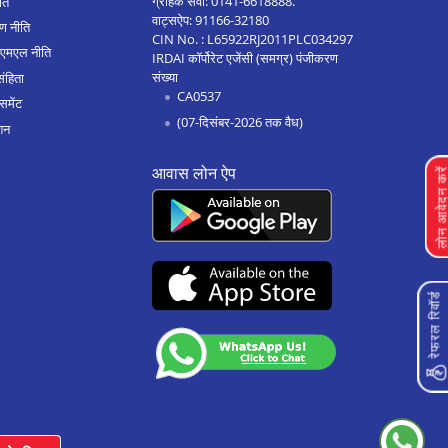
ग्राहक सेवा:
0141-6618888
.
ीति
वाट्सऐप:
91166-32180
ण नीति
होसकोटे मे होम लोन
CIN No. : L65922RJ2011PLC034297
एएमएल नीति
IRDAI कॉर्पोरेट एजेंसी (समग्र) पंजीकरण
बेल्लारी मे होम लोन
संख्या
संहिता
CA0537
हुबली मे होम लोन
समेंट
(07-दिसंबर-2026 तक वैध)
शन
बेलगाम मे होम लोन
आवास लोन ऐप
गदग मे होम लोन
लोन आवेदन क
मैसूर मे होम लोन
तुमकुर मे होम लोन
जयनगर मे होम लोन
रेफरल रिवॉर्ड
येलाहंका मे होम लोन
चिकबलपुर मे होम लोन