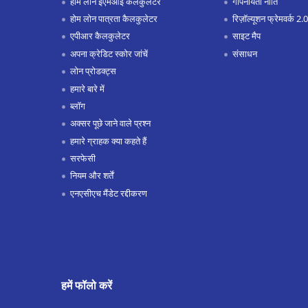
होम लोन ईएमआई कैलकुलेटर
गोपनीयता नीति
होम लोन पात्रता कैलकुलेटर
रिज़ॉल्यूशन फ्रेमवर्क 2.0
एपीआर कैलकुलेटर
साइट मैप
अपना क्रेडिट स्कोर जांचें
संसाधन
लोन प्रोडक्ट्स
हमारे बारे में
ब्लॉग
अक्सर पूछे जाने वाले प्रश्न
हमारे ग्राहक क्या कहते हैं
सरफेसी
नियम और शर्तें
एनएसीएच मैंडेट रद्दीकरण
हमें फॉलो करें