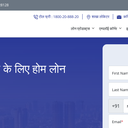
28128
टोल फ्री : 1800-20-888-20
शाखा लोकेटर
कर
लोन प्रोडक्ट्स
एम्पलॉई कॉर्नर
इ
े के लिए होम लोन
First Na
Last Na
+91
Email
*