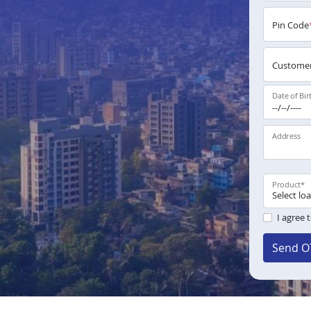
Pin Code
Customer
Date of Bir
Address
Product
*
I agree 
Send O