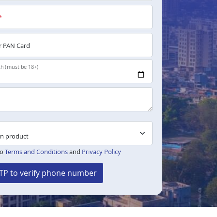
*
 PAN Card
th (must be 18+)
to
Terms and Conditions
and
Privacy Policy
TP to verify phone number