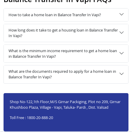
How to take a home loan in Balance Transfer In Vapi?
How long does it take to get a housing loan in Balance Transfer
In Vapi?
What is the minimum income requirement to get a home loan
in Balance Transfer In Vapi?
What are the documents required to apply for a home loan in
Balance Transfer In Vapi?
Shop No-122,1th Floor,M/S Girnar Packiging, Plot no 209, Girnar
Khushboo Plaza, Village - Vapi, Taluka- Pardi , Dist. Valsad
Toll Free : 1800-20-888-20