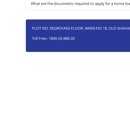
What are the documents required to apply for a home loa
PLOT NO. 39,GROUND FLOOR, WARD NO 18, OLD SHAHA
Toll Free : 1800-20-888-20