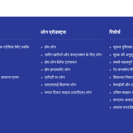
लोन प्रोडक्ट्स
रिसोर्स
-ग्रेशिया पेमेंट स्कीम
होम लोन
सूचना पुस्तिका
ज़मीन खरीदने और कंस्ट्रक्शन के लिए लोन
शुल्क की अनुस
होम लोन बैलेंस ट्रांसफर
सबसे महत्वपूर्ण 
होम इम्प्रूवमेंट लोन
रेट कन्वर्शन/न
 सामान्य प्रश्न
प्रॉपर्टी पर लोन
शिकायत निवार
एमएसएमई बिज़नस लोन
केवाईसी और 
स्माल टिकट साइज (एसटीएस) लोन
उचित व्यवहार 
कस्टमर अनाउं
आवास फाउंडे