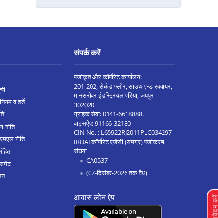
भोपाल कोलार रोड मे बैलेंस ट्रांसफर
सिंगरौली मे बैलेंस ट्रांसफर
शाहडोल मे बैलेंस ट्रांसफर
संपर्क करें
छत्तरपुरी मे बैलेंस ट्रांसफर
मनसा मे बैलेंस ट्रांसफर
पंजीकृत और कॉर्पोरेट कार्यालय:
201-202, सेकंड फ्लोर, साउथ एन्ड स्क्वायर,
ूची
दमोह मे बैलेंस ट्रांसफर
मानसरोवर इंडस्ट्रियल एरिया, जयपुर -
नियम व शर्तें
302020
बुरहानपुर मे बैलेंस ट्रांसफर
ग्राहक सेवा:
0141-6618888
.
ीति
वाट्सऐप:
91166-32180
ण नीति
पिपरिया मे बैलेंस ट्रांसफर
CIN No. : L65922RJ2011PLC034297
एएमएल नीति
IRDAI कॉर्पोरेट एजेंसी (समग्र) पंजीकरण
इंदौर अन्नपूर्णा रोड मे बैलेंस ट्रांसफर
संख्या
संहिता
CA0537
सतना मे बैलेंस ट्रांसफर
समेंट
(07-दिसंबर-2026 तक वैध)
शन
विदिशा मे बैलेंस ट्रांसफर
आवास लोन ऐप
सनावद मे बैलेंस ट्रांसफर
लोन आवेदन क
सिवनी मे बैलेंस ट्रांसफर