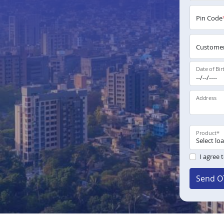
Pin Code
Customer
Date of Bir
Address
Product
*
I agree 
Send O