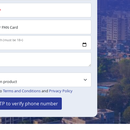
*
 PAN Card
th (must be 18+)
to
Terms and Conditions
and
Privacy Policy
TP to verify phone number