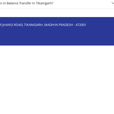
n in Balance Transfer In Tikamgarh?
R JHANSI ROAD, TIKAMGARH, MADHYA PRADESH - 472001