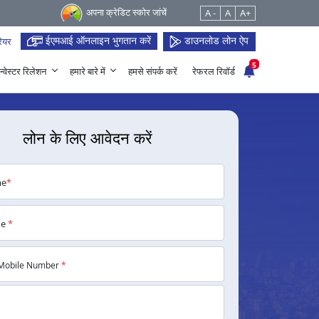
अपना क्रेडिट स्कोर जांचें
A -
A
A+
ईएमआई ऑनलाइन भुगतान करें
डाउनलोड लोन ऐप
ियर
5
न्वेस्टर रिलेशन
हमारे बारे में
हमसे संपर्क करें
रेफरल रिवॉर्ड
लोन के लिए आवेदन करें
me
*
me
*
Mobile Number
*