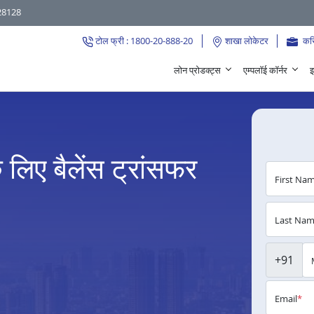
28128
टोल फ्री : 1800-20-888-20
शाखा लोकेटर
कर
लोन प्रोडक्ट्स
एम्पलॉई कॉर्नर
इ
 लिए बैलेंस ट्रांसफर
First Na
Last Na
+91
Email
*