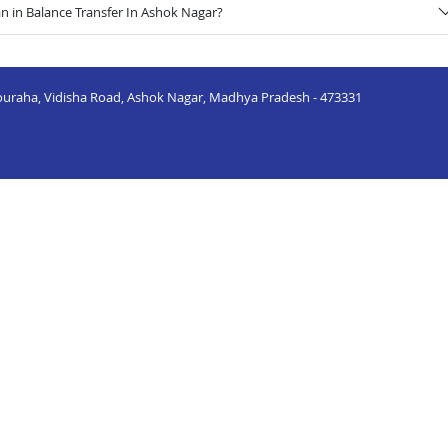
n in Balance Transfer In Ashok Nagar?
houraha, Vidisha Road, Ashok Nagar, Madhya Pradesh - 473331