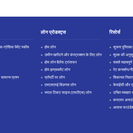
लोन प्रोडक्ट्स
रिसोर्स
-ग्रेशिया पेमेंट स्कीम
होम लोन
सूचना पुस्तिका
ज़मीन खरीदने और कंस्ट्रक्शन के लिए लोन
शुल्क की अनुस
होम लोन बैलेंस ट्रांसफर
सबसे महत्वपूर्ण 
होम इम्प्रूवमेंट लोन
रेट कन्वर्शन/न
 सामान्य प्रश्न
प्रॉपर्टी पर लोन
शिकायत निवार
एमएसएमई बिज़नस लोन
केवाईसी और 
स्माल टिकट साइज (एसटीएस) लोन
उचित व्यवहार 
कस्टमर अनाउं
आवास फाउंडे