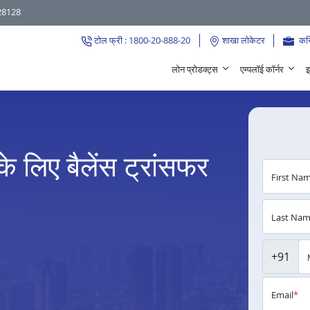
28128
टोल फ्री : 1800-20-888-20
शाखा लोकेटर
कर
लोन प्रोडक्ट्स
एम्पलॉई कॉर्नर
इ
 लिए बैलेंस ट्रांसफर
First Na
Last Na
+91
Email
*