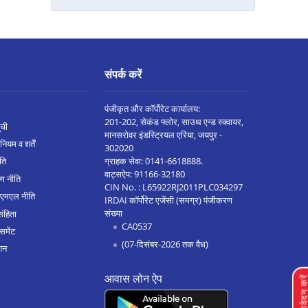
भोपाल कोलार रोड मे बैलेंस ट्रांसफर
सिंगरौली मे बैलेंस ट्रांसफर
शाहडोल मे बैलेंस ट्रांसफर
संपर्क करें
छत्तरपुरी मे बैलेंस ट्रांसफर
मनसा मे बैलेंस ट्रांसफर
पंजीकृत और कॉर्पोरेट कार्यालय:
201-202, सेकंड फ्लोर, साउथ एन्ड स्क्वायर,
ूची
दमोह मे बैलेंस ट्रांसफर
मानसरोवर इंडस्ट्रियल एरिया, जयपुर -
नियम व शर्तें
302020
बुरहानपुर मे बैलेंस ट्रांसफर
ग्राहक सेवा:
0141-6618888
.
ीति
वाट्सऐप:
91166-32180
ण नीति
पिपरिया मे बैलेंस ट्रांसफर
CIN No. : L65922RJ2011PLC034297
एएमएल नीति
IRDAI कॉर्पोरेट एजेंसी (समग्र) पंजीकरण
इंदौर अन्नपूर्णा रोड मे बैलेंस ट्रांसफर
संख्या
संहिता
CA0537
सतना मे बैलेंस ट्रांसफर
समेंट
(07-दिसंबर-2026 तक वैध)
शन
विदिशा मे बैलेंस ट्रांसफर
आवास लोन ऐप
सनावद मे बैलेंस ट्रांसफर
लोन आवेदन क
सिवनी मे बैलेंस ट्रांसफर