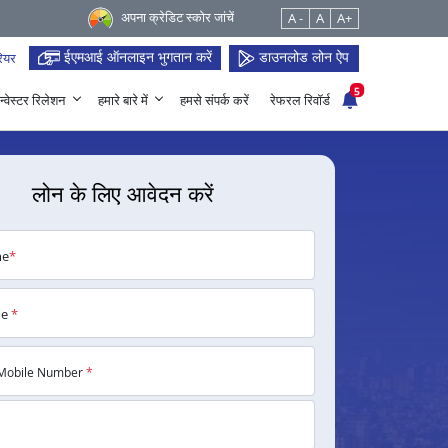
अपना क्रेडिट स्कोर जांचें
A -
A
A+
ईएमआई ऑनलाइन भुगतान करें
डाउनलोड लोन ऐप
ियर
5
न्वेस्टर रिलेशन
हमारे बारे में
हमसे संपर्क करें
रेफरल रिवॉर्ड
लोन के लिए आवेदन करें
me
*
me
*
Mobile Number
*