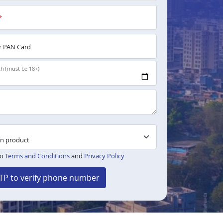
*
 PAN Card
th (must be 18+)
to
Terms and Conditions
and
Privacy Policy
TP to verify phone number