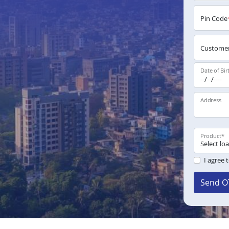
Pin Code
Customer
Date of Bir
Address
Product
*
I agree 
Send O