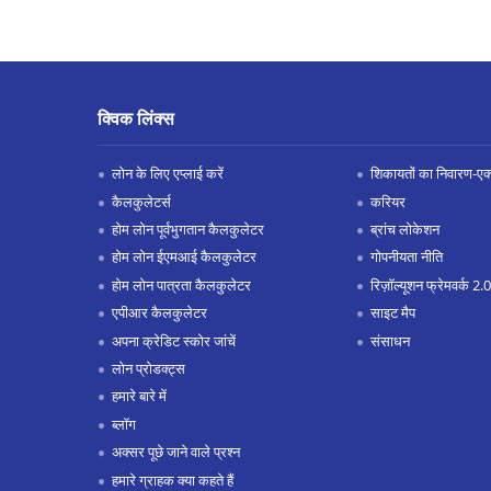
क्विक लिंक्स
लोन के लिए एप्लाई करें
शिकायतों का निवारण-एक्स
कैलकुलेटर्स
करियर
होम लोन पूर्वभुगतान कैलकुलेटर
ब्रांच लोकेशन
होम लोन ईएमआई कैलकुलेटर
गोपनीयता नीति
होम लोन पात्रता कैलकुलेटर
रिज़ॉल्यूशन फ्रेमवर्क 2.0
एपीआर कैलकुलेटर
साइट मैप
अपना क्रेडिट स्कोर जांचें
संसाधन
लोन प्रोडक्ट्स
हमारे बारे में
ब्लॉग
अक्सर पूछे जाने वाले प्रश्न
हमारे ग्राहक क्या कहते हैं