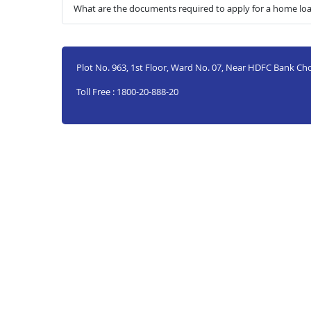
What are the documents required to apply for a home loa
Plot No. 963, 1st Floor, Ward No. 07, Near HDFC Bank C
Toll Free : 1800-20-888-20