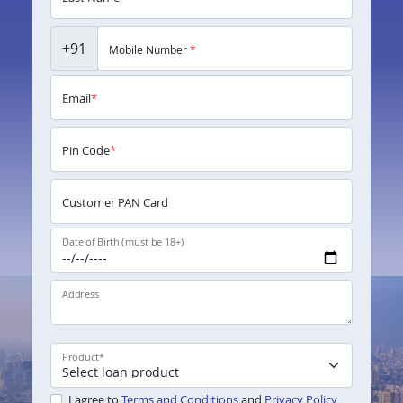
+91
Mobile Number
*
Email
*
Pin Code
*
Customer PAN Card
Date of Birth (must be 18+)
Address
Product
*
I agree to
Terms and Conditions
and
Privacy Policy