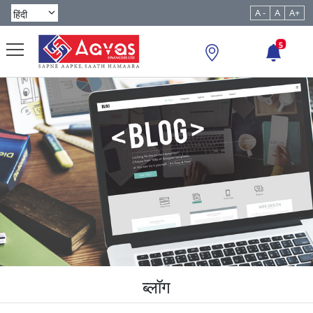
A -
A
A+
5
ब्लॉग