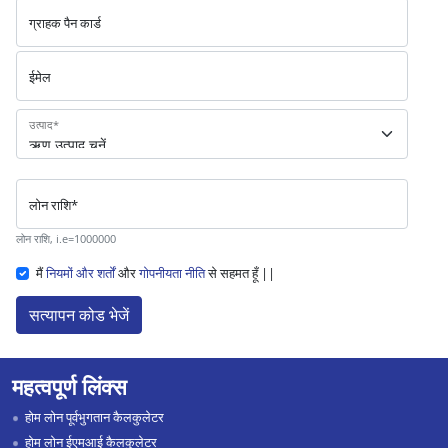
ग्राहक पैन कार्ड
ईमेल
उत्पाद
*
लोन राशि
*
लोन राशि, i.e=1000000
मैं
नियमों और शर्तों
और
गोपनीयता नीति
से सहमत हूँ ||
सत्यापन कोड भेजें
महत्वपूर्ण लिंक्स
होम लोन पूर्वभुगतान कैलकुलेटर
होम लोन ईएमआई कैलकुलेटर