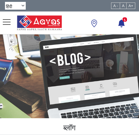
A -
A
A+
5
ब्लॉग