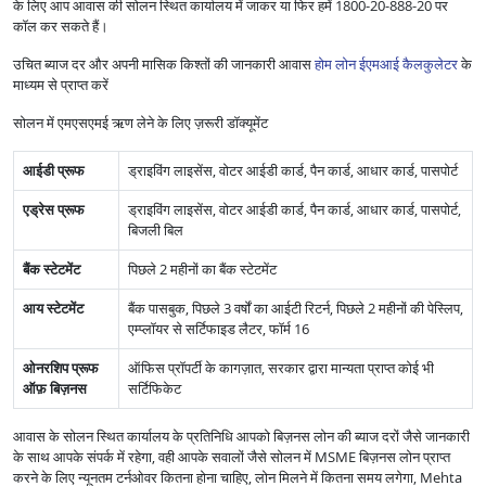
के लिए आप आवास की सोलन स्थित कार्यालय में जाकर या फिर हमें 1800-20-888-20 पर
कॉल कर सकते हैं।
उचित ब्याज दर और अपनी मासिक किश्तों की जानकारी आवास
होम लोन ईएमआई कैलकुलेटर
के
माध्यम से प्राप्त करें
सोलन में एमएसएमई ऋण लेने के लिए ज़रूरी डॉक्यूमेंट
आईडी प्रूफ
ड्राइविंग लाइसेंस, वोटर आईडी कार्ड, पैन कार्ड, आधार कार्ड, पासपोर्ट
एड्रेस प्रूफ
ड्राइविंग लाइसेंस, वोटर आईडी कार्ड, पैन कार्ड, आधार कार्ड, पासपोर्ट,
बिजली बिल
बैंक स्टेटमेंट
पिछले 2 महीनों का बैंक स्टेटमेंट
आय स्टेटमेंट
बैंक पासबुक, पिछले 3 वर्षों का आईटी रिटर्न, पिछले 2 महीनों की पेस्लिप,
एम्प्लॉयर से सर्टिफाइड लैटर, फॉर्म 16
ओनरशिप प्रूफ
ऑफिस प्रॉपर्टी के कागज़ात, सरकार द्वारा मान्यता प्राप्त कोई भी
ऑफ़ बिज़नस
सर्टिफिकेट
आवास के सोलन स्थित कार्यालय के प्रतिनिधि आपको बिज़नस लोन की ब्याज दरों जैसे जानकारी
के साथ आपके संपर्क में रहेगा, वही आपके सवालों जैसे सोलन में MSME बिज़नस लोन प्राप्त
करने के लिए न्यूनतम टर्नओवर कितना होना चाहिए, लोन मिलने में कितना समय लगेगा, Mehta