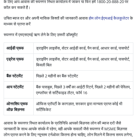
के लिए आप आवास की रूपनगर स्थित कार्यालय में जाकर या फिर हमें 1800-20-888-20 पर
कॉल कर सकते हैं।
उचित ब्याज दर और अपनी मासिक किश्तों की जानकारी आवास
होम लोन ईएमआई कैलकुलेटर
के
माध्यम से प्राप्त करें
रूपनगर में एमएसएमई ऋण लेने के लिए ज़रूरी डॉक्यूमेंट
आईडी प्रूफ
ड्राइविंग लाइसेंस, वोटर आईडी कार्ड, पैन कार्ड, आधार कार्ड, पासपोर्ट
एड्रेस प्रूफ
ड्राइविंग लाइसेंस, वोटर आईडी कार्ड, पैन कार्ड, आधार कार्ड, पासपोर्ट,
बिजली बिल
बैंक स्टेटमेंट
पिछले 2 महीनों का बैंक स्टेटमेंट
आय स्टेटमेंट
बैंक पासबुक, पिछले 3 वर्षों का आईटी रिटर्न, पिछले 2 महीनों की पेस्लिप,
एम्प्लॉयर से सर्टिफाइड लैटर, फॉर्म 16
ओनरशिप प्रूफ
ऑफिस प्रॉपर्टी के कागज़ात, सरकार द्वारा मान्यता प्राप्त कोई भी
ऑफ़ बिज़नस
सर्टिफिकेट
आवास के रूपनगर स्थित कार्यालय के प्रतिनिधि आपको बिज़नस लोन की ब्याज दरों जैसे
जानकारी के साथ आपके संपर्क में रहेगा, वही आपके सवालों जैसे रूपनगर में MSME बिज़नस
लोन प्राप्त करने के लिए न्यूनतम टर्नओवर कितना होना चाहिए, लोन मिलने में कितना समय लगेगा,