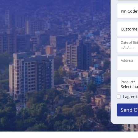
Pin Code
Customer
Date of Bir
Address
Product
*
I agree 
Send O