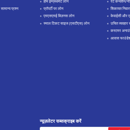
होम इम्प्रूवमेंट लोन
रेट कन्वर्शन/न
 सामान्य प्रश्न
प्रॉपर्टी पर लोन
शिकायत निवार
एमएसएमई बिज़नस लोन
केवाईसी और 
स्माल टिकट साइज (एसटीएस) लोन
उचित व्यवहार 
कस्टमर अनाउं
आवास फाउंडे
न्यूज़लेटर सब्सक्राइब करें