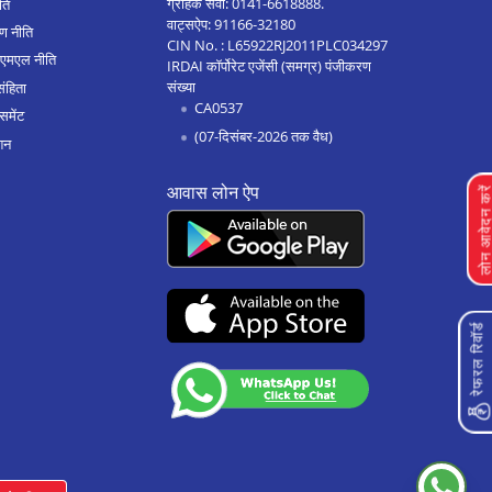
ग्राहक सेवा:
0141-6618888
.
ीति
वाट्सऐप:
91166-32180
ण नीति
श्रीरामपुर मे बिज़नेस लोन
CIN No. : L65922RJ2011PLC034297
एएमएल नीति
IRDAI कॉर्पोरेट एजेंसी (समग्र) पंजीकरण
सतारा मे बिज़नेस लोन
संख्या
संहिता
CA0537
रत्नागिरि मे बिज़नेस लोन
समेंट
(07-दिसंबर-2026 तक वैध)
शन
पेण मे बिज़नेस लोन
आवास लोन ऐप
पनवेल मे बिज़नेस लोन
लोन आवेदन क
नासिक मे बिज़नेस लोन
नागपुर मे बिज़नेस लोन
मुंबई मे बिज़नेस लोन
रेफरल रिवॉर्ड
कोल्हापुर मे बिज़नेस लोन
कराडी मे बिज़नेस लोन
कल्याण मे बिज़नेस लोन
जलगांव मे बिज़नेस लोन