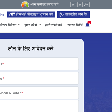
अपना क्रेडिट स्कोर जांचें
A -
A
A+
ईएमआई ऑनलाइन भुगतान करें
डाउनलोड लोन ऐप
ियर
5
न्वेस्टर रिलेशन
हमारे बारे में
हमसे संपर्क करें
रेफरल रिवॉर्ड
लोन के लिए आवेदन करें
me
*
me
*
Mobile Number
*