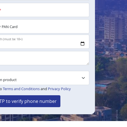
*
 PAN Card
th (must be 18+)
to
Terms and Conditions
and
Privacy Policy
TP to verify phone number