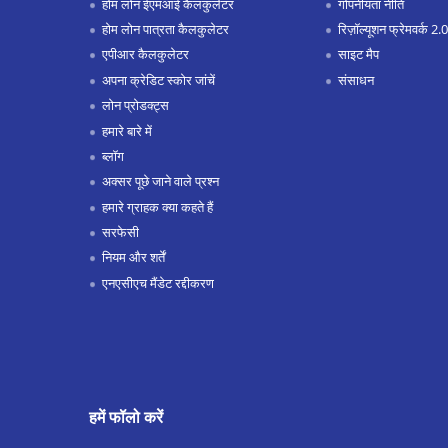
होम लोन ईएमआई कैलकुलेटर
गोपनीयता नीति
होम लोन पात्रता कैलकुलेटर
रिज़ॉल्यूशन फ्रेमवर्क 2.0
एपीआर कैलकुलेटर
साइट मैप
अपना क्रेडिट स्कोर जांचें
संसाधन
लोन प्रोडक्ट्स
हमारे बारे में
ब्लॉग
अक्सर पूछे जाने वाले प्रश्न
हमारे ग्राहक क्या कहते हैं
सरफेसी
नियम और शर्तें
एनएसीएच मैंडेट रद्दीकरण
हमें फॉलो करें