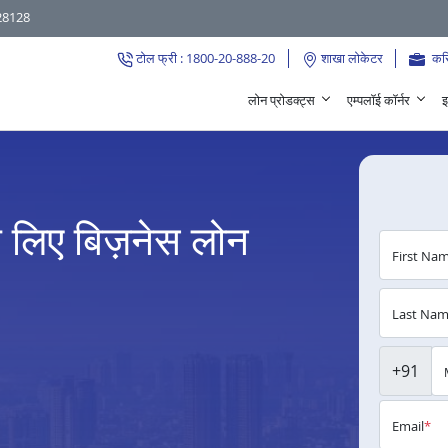
28128
टोल फ्री : 1800-20-888-20
शाखा लोकेटर
कर
लोन प्रोडक्ट्स
एम्पलॉई कॉर्नर
इ
के लिए बिज़नेस लोन
First Na
Last Na
+91
Email
*