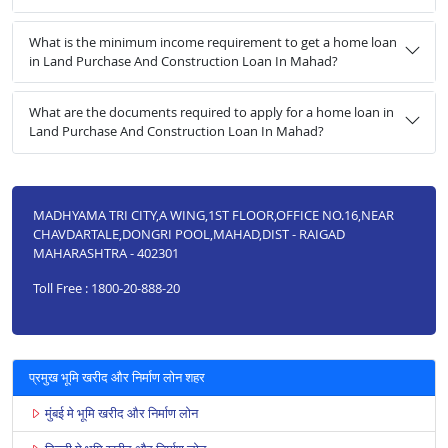
What is the minimum income requirement to get a home loan
in Land Purchase And Construction Loan In Mahad?
What are the documents required to apply for a home loan in
Land Purchase And Construction Loan In Mahad?
MADHYAMA TRI CITY,A WING,1ST FLOOR,OFFICE NO.16,NEAR
CHAVDARTALE,DONGRI POOL,MAHAD,DIST - RAIGAD
MAHARASHTRA - 402301
Toll Free : 1800-20-888-20
प्रमुख भूमि खरीद और निर्माण लोन शहर
मुंबई मे भूमि खरीद और निर्माण लोन