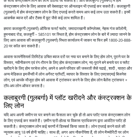
के साथ कंस्ट्रक्शन लोन का लाभ उठाया जा सकता है। आप कलाबुरगी (गुलबर्गा) में होम
कंस्ट्रक्शन लोन के लिए आवास की वेबसाइट पर ऑनलाइन भी एप्लाई कर सकते हैं। कलाबुरगी
(गुलबर्गा) में होम कंस्ट्रक्शन लोन के लिए एप्लाई करते समय आप कई लाभ उठा सकते हैं। इनमें
आकर्षक ब्याज दरें और टैक्स में छूट जैसे कई लाभ शामिल हैं।
हमारा कलाबुरगी (गुलबर्गा) ऑफिस फर्स्ट फ्लोर, जमादारखानी कॉम्प्लेक्स, नेहरू गंज कॉलोनी,
हुमनाबाद रोड, कलबुर्गी – 585101 पर स्थित है, होम कंस्ट्रक्शन लोन के बारे में ज़्यादा जानने के
लिए आप आवास की कलाबुरगी (गुलबर्गा) स्थित कार्यालय में जाकर या फिर हमें 1800-20-888-
20 पर कॉल कर सकते हैं।
आवास फायनेंसियर्स लिमिटेड उचित ब्याज दरों पर नया घर बनाने के लिए होम लोन, पुराने घर के
विस्तार, नवीनीकरण एवं रंग-रौग़न के लिए होम कंस्ट्रक्शन लोन, नए-पुराने बने बनाये घर व फ्लैट
खरीदने के लिए होम परचेज लोन, अपने व अपने परिवार की जरूरतों जैसे पढाई , शादी , यात्रा और
अन्य मेडिकल इमर्जेन्सी में लोन अगेंस्ट प्रॉपर्टी, व्यापार के विस्तार के लिए एमएसएमई बिजनेस
लोन, एवं आपके मौजूदा होम को आवास में ट्रांसफर करने के लिए होम लोन बैलेंस ट्रांसफर +
टॉप-अप लोन ऑफर करता है।
कलाबुरगी (गुलबर्गा) में प्लॉट खरीदने और कंस्ट्रक्शन के
लिए लोन
यदि आप अपनी जमीन पर घर बनाने का फैसला कर चुके हों तो आप प्लॉट प्लस कंस्ट्रक्शन लोन
के लिए एप्लाई कर सकते हैं। ज़मीन फ्री-होल्ड या विकास प्राधिकरण द्वारा आवंटित प्लॉट हो
सकती है। कंस्ट्रक्शन लोन कई चरणों में डिस्बर्स किया जाता है। लोन एप्लाई करने वाले की
न्यूनतम आयु 18 वर्ष होनी चाहिए। साथ ही, अगर आप नौकरीपेशा हैं, तो लोन मैच्योरिटी पर लोन