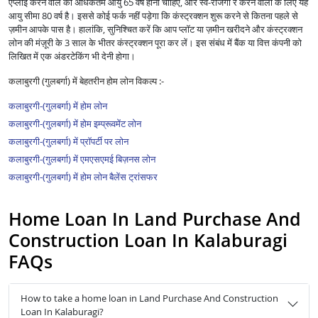
एप्लाई करने वाले की अधिकतम आयु 65 वर्ष होनी चाहिए, और स्व-रोजगा र करने वालों के लिए यह
आयु सीमा 80 वर्ष है। इससे कोई फर्क नहीं पड़ेगा कि कंस्ट्रक्शन शुरू करने से कितना पहले से
ज़मीन आपके पास है। हालांकि, सुनिश्चित करें कि आप प्लॉट या ज़मीन खरीदने और कंस्ट्रक्शन
लोन की मंज़ूरी के 3 साल के भीतर कंस्ट्रक्शन पूरा कर लें। इस संबंध में बैंक या वित्त कंपनी को
लिखित में एक अंडरटेकिंग भी देनी होगा।
कलाबुरगी (गुलबर्गा) में बेहतरीन होम लोन विकल्प :-
कलाबुरगी-(गुलबर्गा) में होम लोन
कलाबुरगी-(गुलबर्गा) में होम इम्प्रूवमेंट लोन
कलाबुरगी-(गुलबर्गा) में प्रॉपर्टी पर लोन
कलाबुरगी-(गुलबर्गा) में एमएसएमई बिज़नस लोन
कलाबुरगी-(गुलबर्गा) में होम लोन बैलेंस ट्रांसफर
Home Loan In Land Purchase And
Construction Loan In Kalaburagi
FAQs
How to take a home loan in Land Purchase And Construction
Loan In Kalaburagi?