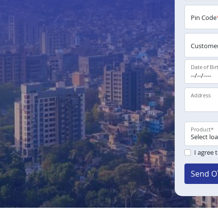
Pin Code
Customer
Date of Bir
Address
Product
*
I agree 
Send O