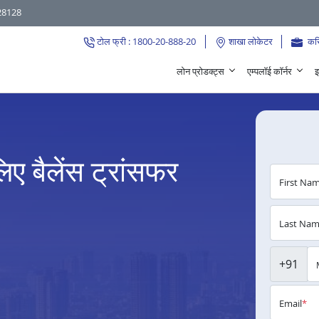
28128
टोल फ्री : 1800-20-888-20
शाखा लोकेटर
कर
लोन प्रोडक्ट्स
एम्पलॉई कॉर्नर
इ
िए बैलेंस ट्रांसफर
First Na
Last Na
+91
Email
*