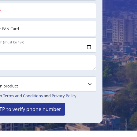
*
 PAN Card
th (must be 18+)
to
Terms and Conditions
and
Privacy Policy
TP to verify phone number