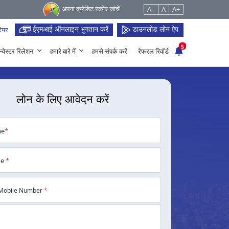
अपना क्रेडिट स्कोर जांचें
A -
A
A+
ईएमआई ऑनलाइन भुगतान करें
डाउनलोड लोन ऐप
ियर
5
न्वेस्टर रिलेशन
हमारे बारे में
हमसे संपर्क करें
रेफरल रिवॉर्ड
लोन के लिए आवेदन करें
me
*
me
*
Mobile Number
*