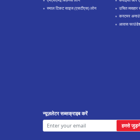
एमएसएमई बिज़नस लोन
केवाईसी और 
स्माल टिकट साइज (एसटीएस) लोन
उचित व्यवहार 
कस्टमर अनाउं
आवास फाउंडे
न्यूज़लेटर सब्सक्राइब करें
हमसे जुड़न