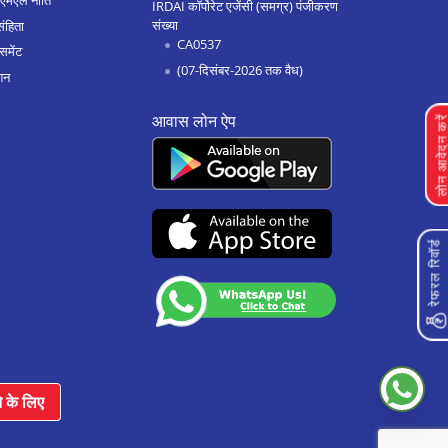
एएमएल नीति
IRDAI कॉर्पोरेट एजेंसी (समग्र) पंजीकरण
संख्या
संहिता
CA0537
समेंट
(07-दिसंबर-2026 तक वैध)
शन
आवास लोन ऐप
लोन आवेदन क
रेफरल रिवॉर्ड
े के लिए