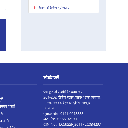
शिमला मे बैलेंस ट्रांसफर
संपर्क करें
पंजीकृत और कॉर्पोरेट कार्यालय:
201-202, सेकंड फ्लोर, साउथ एन्ड स्क्वायर,
ूची
मानसरोवर इंडस्ट्रियल एरिया, जयपुर -
नियम व शर्तें
302020
ग्राहक सेवा:
0141-6618888
.
ीति
वाट्सऐप:
91166-32180
ण नीति
CIN No. : L65922RJ2011PLC034297