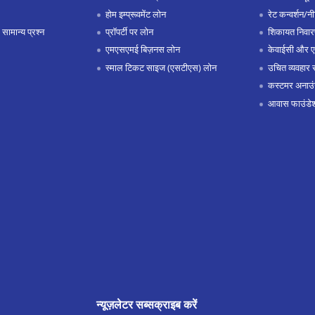
होम इम्प्रूवमेंट लोन
रेट कन्वर्शन/न
 सामान्य प्रश्न
प्रॉपर्टी पर लोन
शिकायत निवार
एमएसएमई बिज़नस लोन
केवाईसी और 
स्माल टिकट साइज (एसटीएस) लोन
उचित व्यवहार 
कस्टमर अनाउं
आवास फाउंडे
न्यूज़लेटर सब्सक्राइब करें