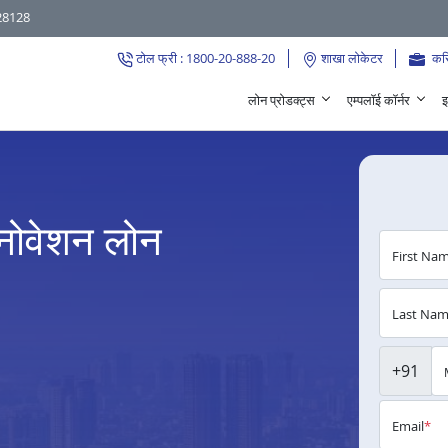
28128
टोल फ्री : 1800-20-888-20
शाखा लोकेटर
कर
लोन प्रोडक्ट्स
एम्पलॉई कॉर्नर
इ
ेनोवेशन लोन
First Na
Last Na
+91
Email
*