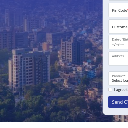
Pin Code
Customer
Date of Bir
Address
Product
*
I agree 
Send O