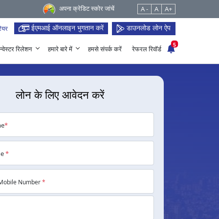
अपना क्रेडिट स्कोर जांचें
A -
A
A+
ईएमआई ऑनलाइन भुगतान करें
डाउनलोड लोन ऐप
ियर
5
न्वेस्टर रिलेशन
हमारे बारे में
हमसे संपर्क करें
रेफरल रिवॉर्ड
लोन के लिए आवेदन करें
me
*
me
*
Mobile Number
*