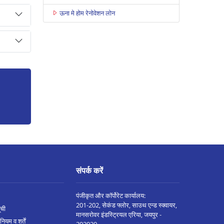
ऊना मे होम रेनोवेशन लोन
संपर्क करें
पंजीकृत और कॉर्पोरेट कार्यालय:
201-202, सेकंड फ्लोर, साउथ एन्ड स्क्वायर,
ूची
मानसरोवर इंडस्ट्रियल एरिया, जयपुर -
नियम व शर्तें