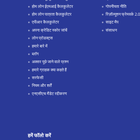
होम लोन ईएमआई कैलकुलेटर
गोपनीयता नीति
होम लोन पात्रता कैलकुलेटर
रिज़ॉल्यूशन फ्रेमवर्क 2.0
एपीआर कैलकुलेटर
साइट मैप
अपना क्रेडिट स्कोर जांचें
संसाधन
लोन प्रोडक्ट्स
हमारे बारे में
ब्लॉग
अक्सर पूछे जाने वाले प्रश्न
हमारे ग्राहक क्या कहते हैं
सरफेसी
नियम और शर्तें
एनएसीएच मैंडेट रद्दीकरण
हमें फॉलो करें