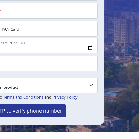
*
 PAN Card
th (must be 18+)
to
Terms and Conditions
and
Privacy Policy
TP to verify phone number