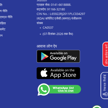
302020
ग्राहक सेवा:
0141-6618888
.
ीति
वाट्सऐप:
91166-32180
ण नीति
CIN No. : L65922RJ2011PLC034297
एएमएल नीति
IRDAI कॉर्पोरेट एजेंसी (समग्र) पंजीकरण
संख्या
संहिता
CA0537
समेंट
(07-दिसंबर-2026 तक वैध)
शन
आवास लोन ऐप
लोन आवेदन क
रेफरल रिवॉर्ड