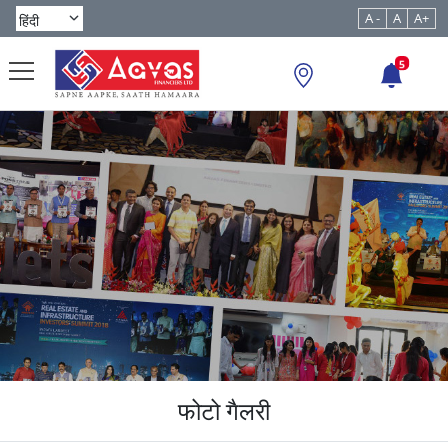
A -
A
A+
5
फोटो गैलरी