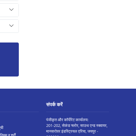
संपर्क करें
पंजीकृत और कॉर्पोरेट कार्यालय:
201-202, सेकंड फ्लोर, साउथ एन्ड स्क्वायर,
ूची
मानसरोवर इंडस्ट्रियल एरिया, जयपुर -
नियम व शर्तें