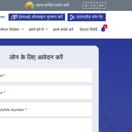
अपना क्रेडिट स्कोर जांचें
A -
A
A+
ईएमआई ऑनलाइन भुगतान करें
डाउनलोड लोन ऐप
ियर
5
न्वेस्टर रिलेशन
हमारे बारे में
हमसे संपर्क करें
रेफरल रिवॉर्ड
लोन के लिए आवेदन करें
me
*
me
*
Mobile Number
*