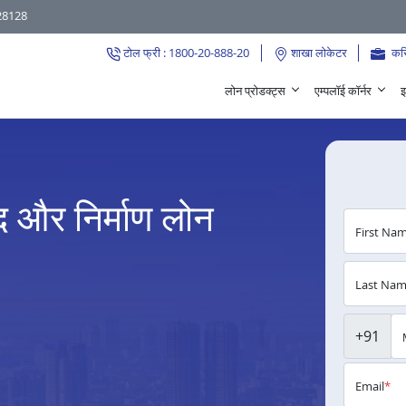
28128
टोल फ्री : 1800-20-888-20
शाखा लोकेटर
कर
लोन प्रोडक्ट्स
एम्पलॉई कॉर्नर
इ
द और निर्माण लोन
First Na
Last Na
+91
Email
*