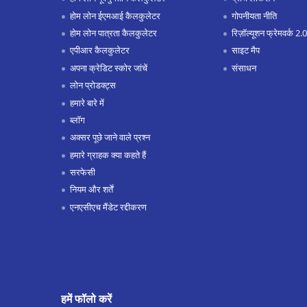
होम लोन ईएमआई कैलकुलेटर
गोपनीयता नीति
होम लोन पात्रता कैलकुलेटर
रिज़ॉल्यूशन फ्रेमवर्क 2.0
एपीआर कैलकुलेटर
साइट मैप
अपना क्रेडिट स्कोर जांचें
संसाधन
लोन प्रोडक्ट्स
हमारे बारे में
ब्लॉग
अक्सर पूछे जाने वाले प्रश्न
हमारे ग्राहक क्या कहते हैं
सरफेसी
नियम और शर्तें
एनएसीएच मैंडेट रद्दीकरण
हमें फॉलो करें