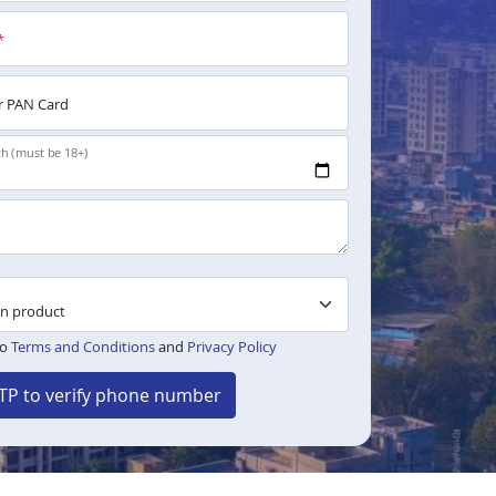
*
 PAN Card
th (must be 18+)
to
Terms and Conditions
and
Privacy Policy
TP to verify phone number