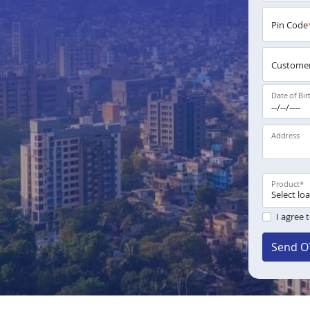
Pin Code
Customer
Date of Bir
Address
Product
*
I agree 
Send O