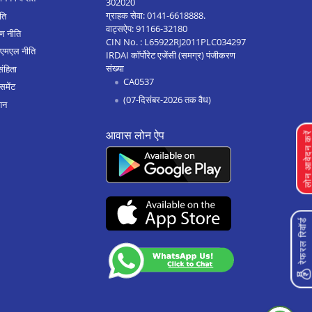
302020
ग्राहक सेवा:
0141-6618888
.
ीति
वाट्सऐप:
91166-32180
ण नीति
CIN No. : L65922RJ2011PLC034297
एएमएल नीति
IRDAI कॉर्पोरेट एजेंसी (समग्र) पंजीकरण
संख्या
संहिता
CA0537
समेंट
(07-दिसंबर-2026 तक वैध)
शन
आवास लोन ऐप
लोन आवेदन क
रेफरल रिवॉर्ड