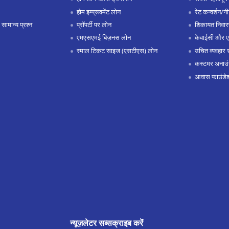
होम इम्प्रूवमेंट लोन
रेट कन्वर्शन/न
 सामान्य प्रश्न
प्रॉपर्टी पर लोन
शिकायत निवार
एमएसएमई बिज़नस लोन
केवाईसी और 
स्माल टिकट साइज (एसटीएस) लोन
उचित व्यवहार 
कस्टमर अनाउं
आवास फाउंडे
न्यूज़लेटर सब्सक्राइब करें