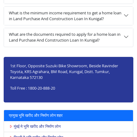
What is the minimum income requirement to get a home loan
in Land Purchase And Construction Loan In Kunigal?
What are the documents required to apply for a home loan in
Land Purchase And Construction Loan In Kunigal?
1st Floor, Opposite Suzuki Bike Showroom, Beside Ravinder
Toyota, KRS Agrahara, BM Road, Kunigal, Distt. Tumkur,
Karnataka 572130
Toll Free : 1800-20-888-20
प्रमुख भूमि खरीद और निर्माण लोन शहर
मुंबई मे भूमि खरीद और निर्माण लोन