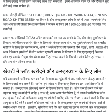
के लिए एप्लाई करते समय आप कई लाभ उठा सकते हैं। इनमें आकर्षक ब्याज दरें और टैक्स में छूट
जैसे कई लाभ शामिल हैं।
हमारा खेतड़ी ऑफिस 1ST FLOOR, ABOVE JIO DIGITAL, WARD NO.14, CINEMA
ROAD, KHETRI-333504 पर स्थित है, होम कंस्ट्रक्शन लोन के बारे में ज़्यादा जानने के लिए
आप आवास की खेतड़ी स्थित कार्यालय में जाकर या फिर हमें 1800-20-888-20 पर कॉल कर
सकते हैं।
आवास फायनेंसियर्स लिमिटेड उचित ब्याज दरों पर नया घर बनाने के लिए होम लोन, पुराने घर के
विस्तार, नवीनीकरण एवं रंग-रौग़न के लिए होम कंस्ट्रक्शन लोन, नए-पुराने बने बनाये घर व फ्लैट
खरीदने के लिए होम परचेज लोन, अपने व अपने परिवार की जरूरतों जैसे पढाई , शादी , यात्रा और
अन्य मेडिकल इमर्जेन्सी में लोन अगेंस्ट प्रॉपर्टी, व्यापार के विस्तार के लिए एमएसएमई बिजनेस
लोन, एवं आपके मौजूदा होम को आवास में ट्रांसफर करने के लिए होम लोन बैलेंस ट्रांसफर +
टॉप-अप लोन ऑफर करता है।
खेतड़ी में प्लॉट खरीदने और कंस्ट्रक्शन के लिए लोन
यदि आप अपनी जमीन पर घर बनाने का फैसला कर चुके हों तो आप प्लॉट प्लस कंस्ट्रक्शन लोन
के लिए एप्लाई कर सकते हैं। ज़मीन फ्री-होल्ड या विकास प्राधिकरण द्वारा आवंटित प्लॉट हो
सकती है। कंस्ट्रक्शन लोन कई चरणों में डिस्बर्स किया जाता है। लोन एप्लाई करने वाले की
न्यूनतम आयु 18 वर्ष होनी चाहिए। साथ ही, अगर आप नौकरीपेशा हैं, तो लोन मैच्योरिटी पर लोन
एप्लाई करने वाले की अधिकतम आयु 65 वर्ष होनी चाहिए, और स्व-रोजगा र करने वालों के लिए यह
आयु सीमा 80 वर्ष है। इससे कोई फर्क नहीं पड़ेगा कि कंस्ट्रक्शन शुरू करने से कितना पहले से
ज़मीन आपके पास है। हालांकि, सुनिश्चित करें कि आप प्लॉट या ज़मीन खरीदने और कंस्ट्रक्शन