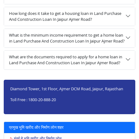
How long does it take to get a housing loan in Land Purchase
And Construction Loan In Jaipur Ajmer Road?
What is the minimum income requirement to get a home loan
in Land Purchase And Construction Loan In Jaipur Ajmer Road?
What are the documents required to apply for a home loan in
Land Purchase And Construction Loan In Jaipur Ajmer Road?
Diamond Tower, 1st Floor, Ajmer DCM Road, Jaipur, Rajasthan
Toll Free : 1800-20-888-20
प्रमुख भूमि खरीद और निर्माण लोन शहर
मुंबई मे भूमि खरीद और निर्माण लोन