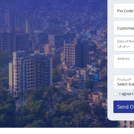
Pin Code
Customer
Date of Bir
Address
Product
*
I agree 
Send O