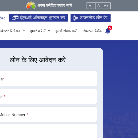
अपना क्रेडिट स्कोर जांचें
A -
A
A+
ईएमआई ऑनलाइन भुगतान करें
डाउनलोड लोन ऐप
ियर
5
न्वेस्टर रिलेशन
हमारे बारे में
हमसे संपर्क करें
रेफरल रिवॉर्ड
लोन के लिए आवेदन करें
me
*
me
*
Mobile Number
*