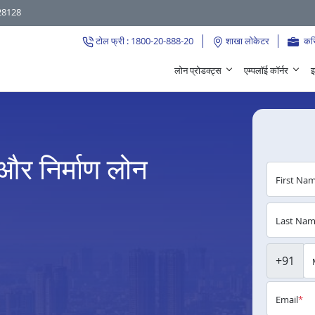
28128
टोल फ्री : 1800-20-888-20
शाखा लोकेटर
कर
लोन प्रोडक्ट्स
एम्पलॉई कॉर्नर
इ
और निर्माण लोन
First Na
Last Na
+91
Email
*