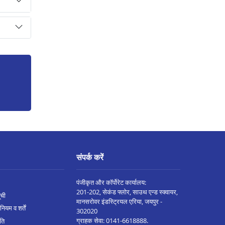
संपर्क करें
पंजीकृत और कॉर्पोरेट कार्यालय:
201-202, सेकंड फ्लोर, साउथ एन्ड स्क्वायर,
ूची
मानसरोवर इंडस्ट्रियल एरिया, जयपुर -
नियम व शर्तें
302020
ग्राहक सेवा:
0141-6618888
.
ीति