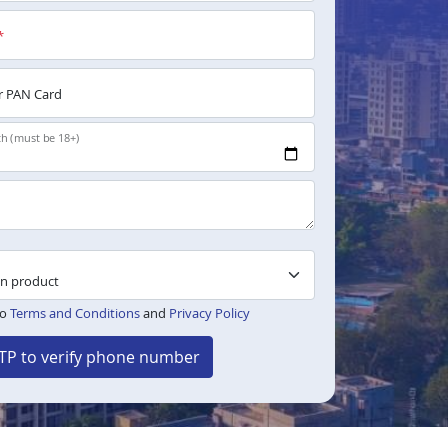
*
 PAN Card
th (must be 18+)
to
Terms and Conditions
and
Privacy Policy
TP to verify phone number