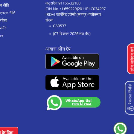
वाट्सऐप:
91166-32180
ण नीति
CIN No. : L65922RJ2011PLC034297
एएमएल नीति
IRDAI कॉर्पोरेट एजेंसी (समग्र) पंजीकरण
संख्या
संहिता
CA0537
समेंट
(07-दिसंबर-2026 तक वैध)
शन
आवास लोन ऐप
लोन आवेदन क
रेफरल रिवॉर्ड
े के लिए