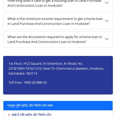
How long does it take to get a housing loan in Land Purchase
And Construction Loan In Hoskote?
What is the minimum income requirement to get a home loan
in Land Purchase And Construction Loan In Hoskote?
What are the documents required to apply for a home loan in
Land Purchase And Construction Loan In Hoskote?
1st Floor, HCS Square, Kr Extention, Kr Road, No.
2218/1841/1616/1210, Next To Chemmanur Jewelers, Hoskote,
Karnataka- 562114
Toll Free : 1800-20-888-20
प्रमुख भूमि खरीद और निर्माण लोन शहर
मुंबई मे भूमि खरीद और निर्माण लोन