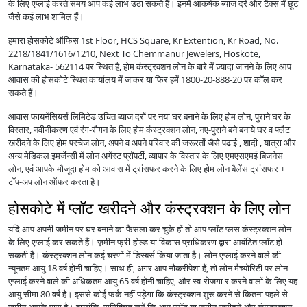
के लिए एप्लाई करते समय आप कई लाभ उठा सकते हैं। इनमें आकर्षक ब्याज दरें और टैक्स में छूट
जैसे कई लाभ शामिल हैं।
हमारा होसकोटे ऑफिस 1st Floor, HCS Square, Kr Extention, Kr Road, No.
2218/1841/1616/1210, Next To Chemmanur Jewelers, Hoskote,
Karnataka- 562114 पर स्थित है, होम कंस्ट्रक्शन लोन के बारे में ज़्यादा जानने के लिए आप
आवास की होसकोटे स्थित कार्यालय में जाकर या फिर हमें 1800-20-888-20 पर कॉल कर
सकते हैं।
आवास फायनेंसियर्स लिमिटेड उचित ब्याज दरों पर नया घर बनाने के लिए होम लोन, पुराने घर के
विस्तार, नवीनीकरण एवं रंग-रौग़न के लिए होम कंस्ट्रक्शन लोन, नए-पुराने बने बनाये घर व फ्लैट
खरीदने के लिए होम परचेज लोन, अपने व अपने परिवार की जरूरतों जैसे पढाई , शादी , यात्रा और
अन्य मेडिकल इमर्जेन्सी में लोन अगेंस्ट प्रॉपर्टी, व्यापार के विस्तार के लिए एमएसएमई बिजनेस
लोन, एवं आपके मौजूदा होम को आवास में ट्रांसफर करने के लिए होम लोन बैलेंस ट्रांसफर +
टॉप-अप लोन ऑफर करता है।
होसकोटे में प्लॉट खरीदने और कंस्ट्रक्शन के लिए लोन
यदि आप अपनी जमीन पर घर बनाने का फैसला कर चुके हों तो आप प्लॉट प्लस कंस्ट्रक्शन लोन
के लिए एप्लाई कर सकते हैं। ज़मीन फ्री-होल्ड या विकास प्राधिकरण द्वारा आवंटित प्लॉट हो
सकती है। कंस्ट्रक्शन लोन कई चरणों में डिस्बर्स किया जाता है। लोन एप्लाई करने वाले की
न्यूनतम आयु 18 वर्ष होनी चाहिए। साथ ही, अगर आप नौकरीपेशा हैं, तो लोन मैच्योरिटी पर लोन
एप्लाई करने वाले की अधिकतम आयु 65 वर्ष होनी चाहिए, और स्व-रोजगा र करने वालों के लिए यह
आयु सीमा 80 वर्ष है। इससे कोई फर्क नहीं पड़ेगा कि कंस्ट्रक्शन शुरू करने से कितना पहले से