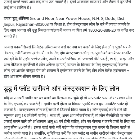
एप्लाई करते समय आप कई लाभ उठा सकते हैं। इनमें आकर्षक ब्याज दरें और टैक्स में छूट जैसे
कई लाभ शामिल हैं।
हमारा डूडू ऑफिस Ground Floor,Near Power House, N.H. 8, Dudu, Dist.
Jaipur, Rajasthan-303008 पर स्थित है, होम कंस्ट्रक्शन लोन के बारे में ज़्यादा जानने के
लिए आप आवास की डूडू स्थित कार्यालय में जाकर या फिर हमें 1800-20-888-20 पर कॉल कर
सकते हैं।
आवास फायनेंसियर्स लिमिटेड उचित ब्याज दरों पर नया घर बनाने के लिए होम लोन, पुराने घर के
विस्तार, नवीनीकरण एवं रंग-रौग़न के लिए होम कंस्ट्रक्शन लोन, नए-पुराने बने बनाये घर व फ्लैट
खरीदने के लिए होम परचेज लोन, अपने व अपने परिवार की जरूरतों जैसे पढाई , शादी , यात्रा और
अन्य मेडिकल इमर्जेन्सी में लोन अगेंस्ट प्रॉपर्टी, व्यापार के विस्तार के लिए एमएसएमई बिजनेस
लोन, एवं आपके मौजूदा होम को आवास में ट्रांसफर करने के लिए होम लोन बैलेंस ट्रांसफर +
टॉप-अप लोन ऑफर करता है।
डूडू में प्लॉट खरीदने और कंस्ट्रक्शन के लिए लोन
यदि आप अपनी जमीन पर घर बनाने का फैसला कर चुके हों तो आप प्लॉट प्लस कंस्ट्रक्शन लोन
के लिए एप्लाई कर सकते हैं। ज़मीन फ्री-होल्ड या विकास प्राधिकरण द्वारा आवंटित प्लॉट हो
सकती है। कंस्ट्रक्शन लोन कई चरणों में डिस्बर्स किया जाता है। लोन एप्लाई करने वाले की
न्यूनतम आयु 18 वर्ष होनी चाहिए। साथ ही, अगर आप नौकरीपेशा हैं, तो लोन मैच्योरिटी पर लोन
एप्लाई करने वाले की अधिकतम आयु 65 वर्ष होनी चाहिए, और स्व-रोजगा र करने वालों के लिए यह
आयु सीमा 80 वर्ष है। इससे कोई फर्क नहीं पड़ेगा कि कंस्ट्रक्शन शुरू करने से कितना पहले से
ज़मीन आपके पास है। हालांकि, सुनिश्चित करें कि आप प्लॉट या ज़मीन खरीदने और कंस्ट्रक्शन