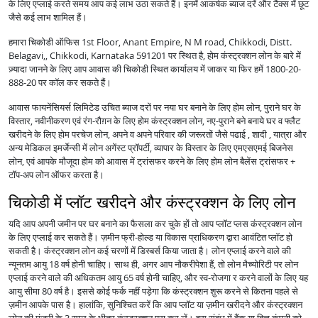
के लिए एप्लाई करते समय आप कई लाभ उठा सकते हैं। इनमें आकर्षक ब्याज दरें और टैक्स में छूट
जैसे कई लाभ शामिल हैं।
हमारा चिकोडी ऑफिस 1st Floor, Anant Empire, N M road, Chikkodi, Distt.
Belagavi,, Chikkodi, Karnataka 591201 पर स्थित है, होम कंस्ट्रक्शन लोन के बारे में
ज़्यादा जानने के लिए आप आवास की चिकोडी स्थित कार्यालय में जाकर या फिर हमें 1800-20-
888-20 पर कॉल कर सकते हैं।
आवास फायनेंसियर्स लिमिटेड उचित ब्याज दरों पर नया घर बनाने के लिए होम लोन, पुराने घर के
विस्तार, नवीनीकरण एवं रंग-रौग़न के लिए होम कंस्ट्रक्शन लोन, नए-पुराने बने बनाये घर व फ्लैट
खरीदने के लिए होम परचेज लोन, अपने व अपने परिवार की जरूरतों जैसे पढाई , शादी , यात्रा और
अन्य मेडिकल इमर्जेन्सी में लोन अगेंस्ट प्रॉपर्टी, व्यापार के विस्तार के लिए एमएसएमई बिजनेस
लोन, एवं आपके मौजूदा होम को आवास में ट्रांसफर करने के लिए होम लोन बैलेंस ट्रांसफर +
टॉप-अप लोन ऑफर करता है।
चिकोडी में प्लॉट खरीदने और कंस्ट्रक्शन के लिए लोन
यदि आप अपनी जमीन पर घर बनाने का फैसला कर चुके हों तो आप प्लॉट प्लस कंस्ट्रक्शन लोन
के लिए एप्लाई कर सकते हैं। ज़मीन फ्री-होल्ड या विकास प्राधिकरण द्वारा आवंटित प्लॉट हो
सकती है। कंस्ट्रक्शन लोन कई चरणों में डिस्बर्स किया जाता है। लोन एप्लाई करने वाले की
न्यूनतम आयु 18 वर्ष होनी चाहिए। साथ ही, अगर आप नौकरीपेशा हैं, तो लोन मैच्योरिटी पर लोन
एप्लाई करने वाले की अधिकतम आयु 65 वर्ष होनी चाहिए, और स्व-रोजगा र करने वालों के लिए यह
आयु सीमा 80 वर्ष है। इससे कोई फर्क नहीं पड़ेगा कि कंस्ट्रक्शन शुरू करने से कितना पहले से
ज़मीन आपके पास है। हालांकि, सुनिश्चित करें कि आप प्लॉट या ज़मीन खरीदने और कंस्ट्रक्शन