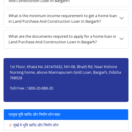
And Construction Loan In Bargarh?
What is the minimum income requirement to get a home loan
in Land Purchase And Construction Loan In Bargarh?
What are the documents required to apply for a home loan in
Land Purchase And Construction Loan In Bargarh?
1st Floor, Khata No 2414/5432, NH-06, Bhatli Rd, Near Kishore
Nursing home, above Mannapuram Gold Loan, Bargarh, Odisha
768028
Toll Free : 1800-20-888-20
प्रमुख भूमि खरीद और निर्माण लोन शहर
मुंबई मे भूमि खरीद और निर्माण लोन