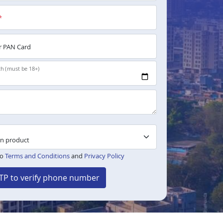
*
 PAN Card
th (must be 18+)
to
Terms and Conditions
and
Privacy Policy
TP to verify phone number