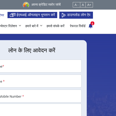
अपना क्रेडिट स्कोर जांचें
A -
A
A+
ईएमआई ऑनलाइन भुगतान करें
डाउनलोड लोन ऐप
ियर
5
न्वेस्टर रिलेशन
हमारे बारे में
हमसे संपर्क करें
रेफरल रिवॉर्ड
लोन के लिए आवेदन करें
me
*
me
*
Mobile Number
*