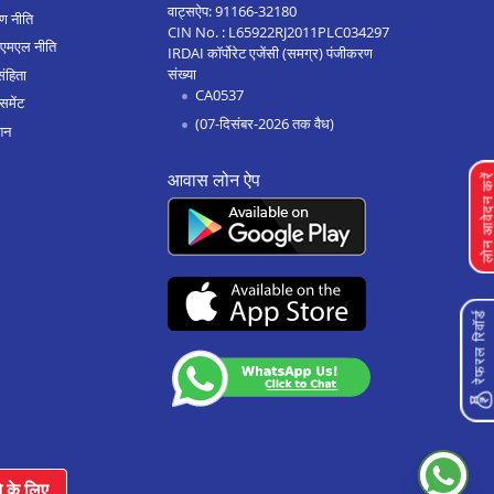
वाट्सऐप:
91166-32180
ण नीति
CIN No. : L65922RJ2011PLC034297
एएमएल नीति
IRDAI कॉर्पोरेट एजेंसी (समग्र) पंजीकरण
संख्या
संहिता
CA0537
समेंट
(07-दिसंबर-2026 तक वैध)
शन
आवास लोन ऐप
लोन आवेदन क
रेफरल रिवॉर्ड
े के लिए