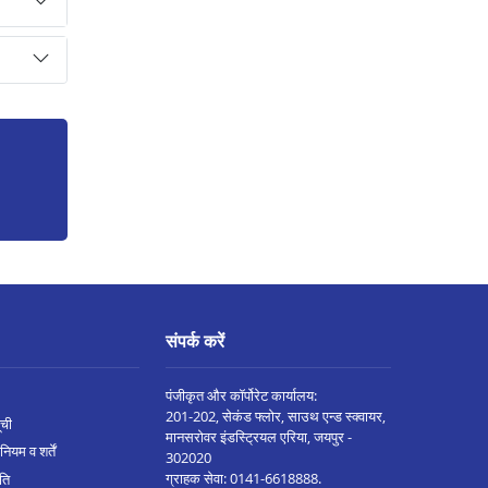
संपर्क करें
पंजीकृत और कॉर्पोरेट कार्यालय:
201-202, सेकंड फ्लोर, साउथ एन्ड स्क्वायर,
ूची
मानसरोवर इंडस्ट्रियल एरिया, जयपुर -
नियम व शर्तें
302020
ग्राहक सेवा:
0141-6618888
.
ीति