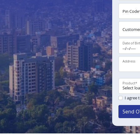
Pin Code
Customer
Date of Bir
Address
Product
*
I agree 
Send O