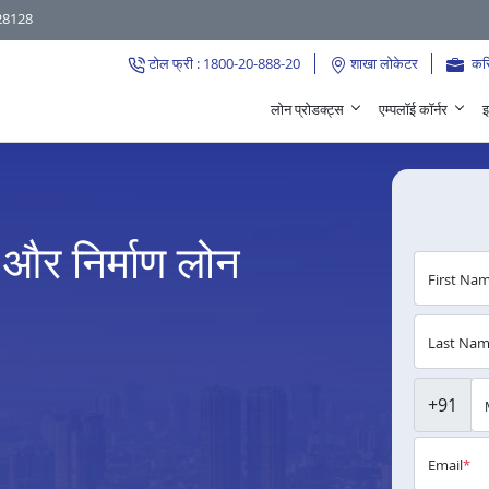
28128
टोल फ्री : 1800-20-888-20
शाखा लोकेटर
कर
लोन प्रोडक्ट्स
एम्पलॉई कॉर्नर
इ
 और निर्माण लोन
First Na
Last Na
+91
Email
*