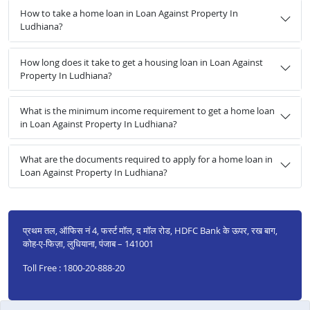
How to take a home loan in Loan Against Property In
Ludhiana?
How long does it take to get a housing loan in Loan Against
Property In Ludhiana?
What is the minimum income requirement to get a home loan
in Loan Against Property In Ludhiana?
What are the documents required to apply for a home loan in
Loan Against Property In Ludhiana?
प्रथम तल, ऑफिस नं 4, फर्स्ट मॉल, द मॉल रोड, HDFC Bank के ऊपर, रख बाग,
कोह-ए-फिज़ा, लुधियाना, पंजाब – 141001
Toll Free : 1800-20-888-20